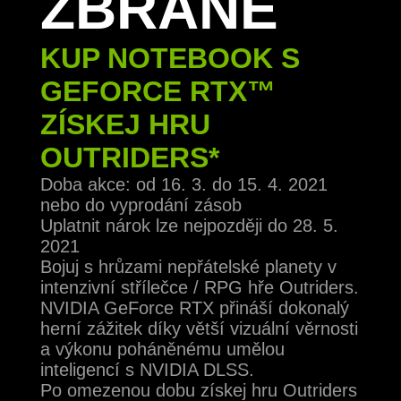
ZBRANĚ
KUP NOTEBOOK S
GEFORCE RTX™
ZÍSKEJ HRU
OUTRIDERS*
Doba akce: od 16. 3. do 15. 4. 2021
nebo do vyprodání zásob
Uplatnit nárok lze nejpozději do 28. 5.
2021
Bojuj s hrůzami nepřátelské planety v
intenzivní střílečce / RPG hře Outriders.
NVIDIA GeForce RTX přináší dokonalý
herní zážitek díky větší vizuální věrnosti
a výkonu poháněnému umělou
inteligencí s NVIDIA DLSS.
Po omezenou dobu získej hru Outriders