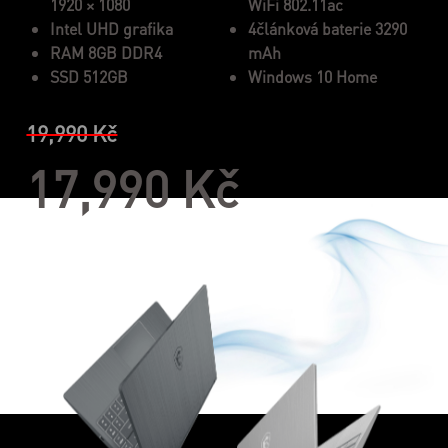
1920 × 1080
WiFi 802.11ac
Intel UHD grafika
4článková baterie 3290
RAM 8GB DDR4
mAh
SSD 512GB
Windows 10 Home
19,990 Kč
17,990 Kč