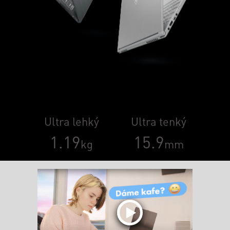
Ultra lehký
Ultra tenký
1.19
15.9
kg
mm