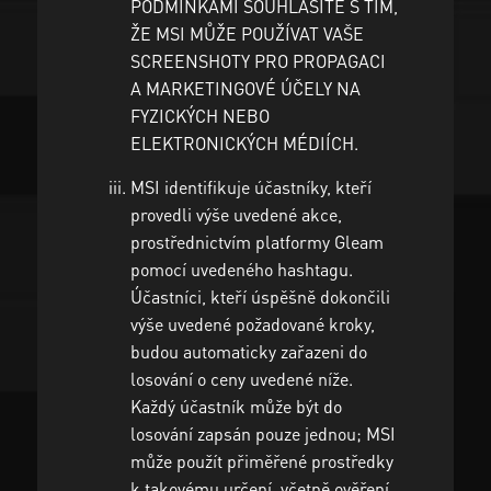
PODMÍNKAMI SOUHLASÍTE S TÍM,
ŽE MSI MŮŽE POUŽÍVAT VAŠE
SCREENSHOTY PRO PROPAGACI
A MARKETINGOVÉ ÚČELY NA
FYZICKÝCH NEBO
ELEKTRONICKÝCH MÉDIÍCH.
MSI identifikuje účastníky, kteří
provedli výše uvedené akce,
prostřednictvím platformy Gleam
pomocí uvedeného hashtagu.
Účastníci, kteří úspěšně dokončili
výše uvedené požadované kroky,
budou automaticky zařazeni do
losování o ceny uvedené níže.
Každý účastník může být do
losování zapsán pouze jednou; MSI
může použít přiměřené prostředky
k takovému určení, včetně ověření