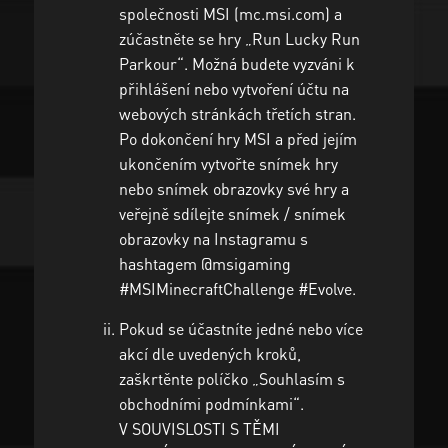
společnosti MSI (mc.msi.com) a
zúčastněte se hry „Run Lucky Run
Parkour“. Možná budete vyzváni k
přihlášení nebo vytvoření účtu na
webových stránkách třetích stran.
Po dokončení hry MSI a před jejím
ukončením vytvořte snímek hry
nebo snímek obrazovky své hry a
veřejně sdílejte snímek / snímek
obrazovky na Instagramu s
hashtagem
@msigaming
#MSIMinecraftChallenge #Evolve.
Pokud se účastníte jedné nebo více
akcí dle uvedených kroků,
zaškrtěnte políčko „Souhlasím s
obchodními podmínkami“.
V SOUVISLOSTI S TĚMI