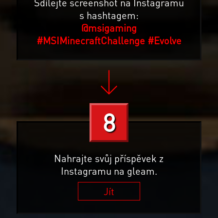
Sdílejte screenshot na Instagramu
s hashtagem:
@msigaming
#MSIMinecraftChallenge
#Evolve
8
Nahrajte svůj příspěvek z
Instagramu na gleam.
Jít