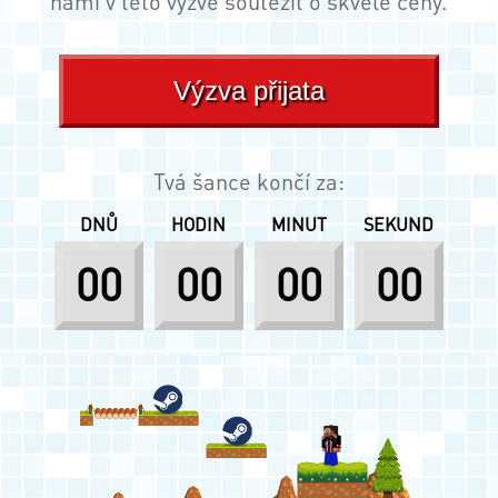
námi v této výzvě soutěžit o skvělé ceny.
Výzva přijata
Tvá šance končí za:
DNŮ
HODIN
MINUT
SEKUND
00
00
00
00