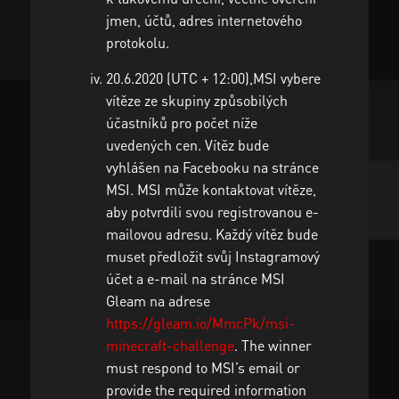
jmen, účtů, adres internetového
protokolu.
20.6.2020 (UTC + 12:00),MSI vybere
vítěze ze skupiny způsobilých
účastníků pro počet níže
uvedených cen. Vítěz bude
vyhlášen na Facebooku na stránce
MSI. MSI může kontaktovat vítěze,
aby potvrdili svou registrovanou e-
mailovou adresu. Každý vítěz bude
muset předložit svůj Instagramový
účet a e-mail na stránce MSI
Gleam na adrese
https://gleam.io/MmcPk/msi-
minecraft-challenge
. The winner
must respond to MSI’s email or
provide the required information