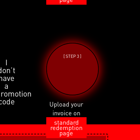
[ STEP 3 ]
I
don’t
have
a
promotion
code
Upload your
invoice on
standard
redemption
page