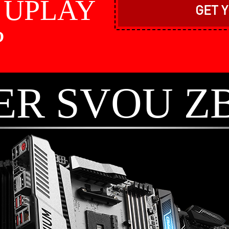
e UPLAY
GET 
?
ER SVOU Z