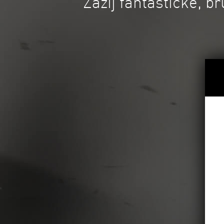
Zažij fantastické, b