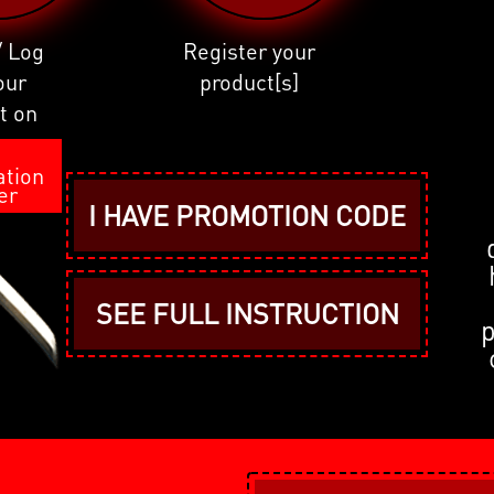
/ Log
Register your
our
product[s]
t on
I
ation
er
I HAVE PROMOTION CODE
SEE FULL INSTRUCTION