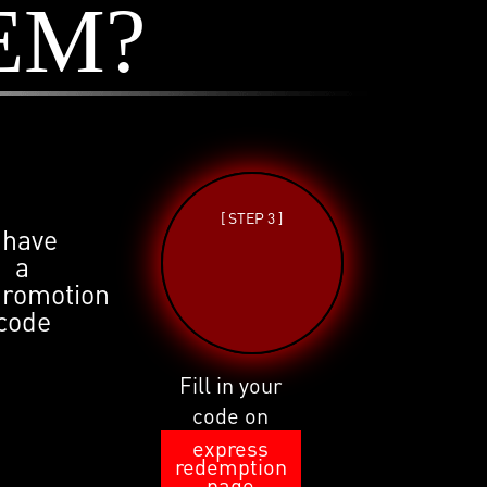
EM?
[ STEP 3 ]
 have
a
promotion
code
Fill in your
code on
express
redemption
page