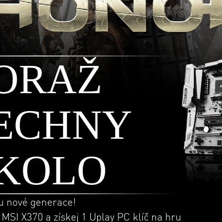
ORAŽ
ECHNY
KOLO
u nové generace!
MSI X370 a získej 1 Uplay PC klíč na hru