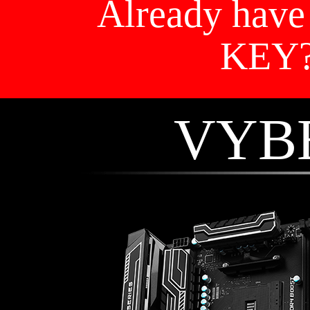
Already hav
KEY
VYB