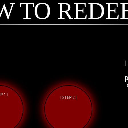
W TO REDE
I
P 1 ]
[ STEP 2 ]