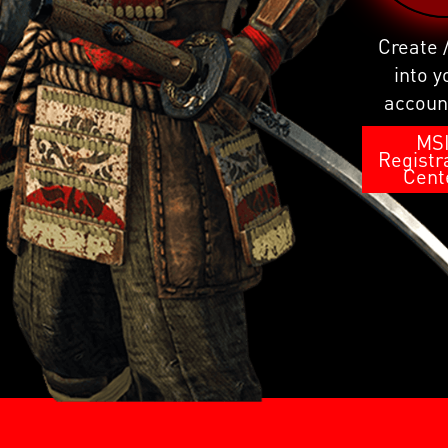
Create 
into y
accoun
MS
Registr
Cent