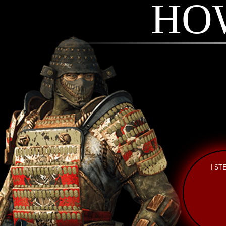
HO
[ STE