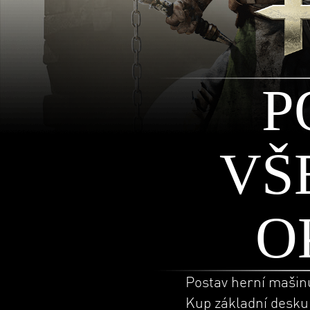
P
VŠ
O
Postav herní mašin
Kup základní desku 