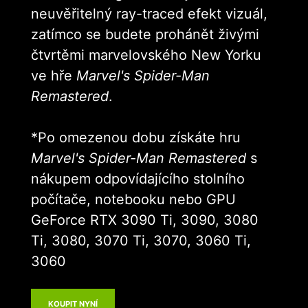
neuvěřitelný ray-traced efekt vizuál,
zatímco se budete prohánět živými
čtvrtěmi marvelovského New Yorku
ve hře
Marvel's Spider-Man
Remastered
.
*Po omezenou dobu získáte hru
Marvel's Spider-Man Remastered
s
nákupem odpovídajícího stolního
počítače, notebooku nebo GPU
GeForce RTX 3090 Ti, 3090, 3080
Ti, 3080, 3070 Ti, 3070, 3060 Ti,
3060
KOUPIT NYNÍ