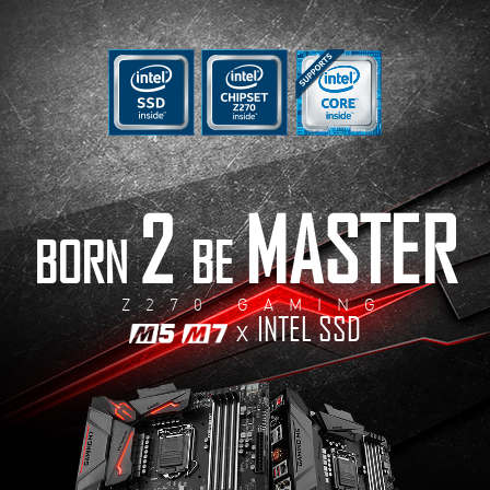
2
MASTER
BORN
BE
Z270 GAMING
INTEL SSD
x