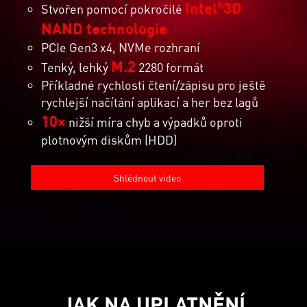
Intel
3D
®
Stvořen pomocí pokročilé
NAND technologie
PCIe Gen3 x4, NVMe rozhraní
M.2
Tenký, lehký
2280 formát
Příkladné rychlosti čtení/zápisu pro ještě
rychlejší načítání aplikací a her bez lagů
10×
nižší míra chyb a výpadků oproti
plotnovým diskům (HDD)
Shlédnout video
JAK NA UPLATNĚNÍ