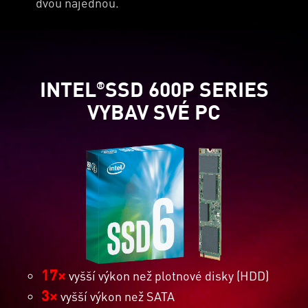
dvou najednou.
INTEL
SSD 600P SERIES
®
VYBAV SVÉ PC
17×
vyšší výkon než plotnové disky (HDD)
3×
vyšší výkon než SATA