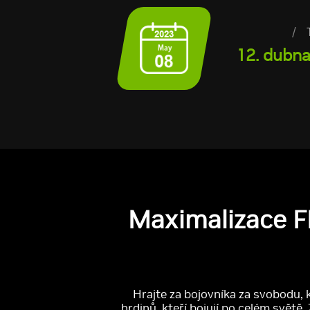
/
12. dubna
Maximalizace F
Hrajte za bojovníka za svobodu, k
hrdinů, kteří bojují po celém svět