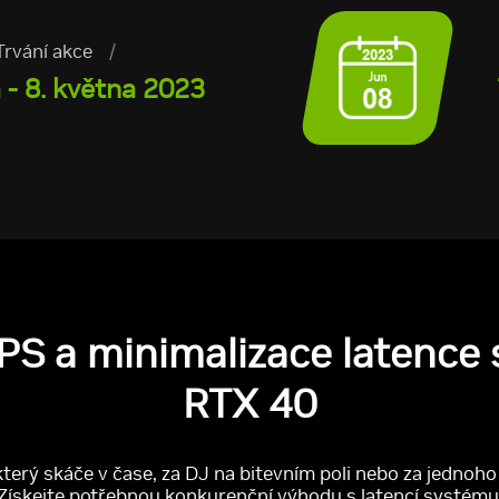
Trvání akce
/
 - 8. května 2023
PS a minimalizace latence 
RTX 40
terý skáče v čase, za DJ na bitevním poli nebo za jednoho
ě. Získejte potřebnou konkurenční výhodu s latencí systému