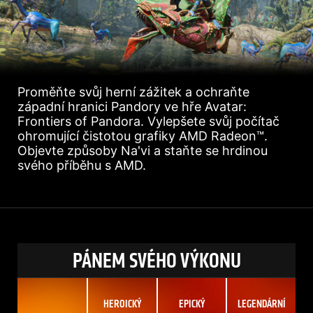
Proměňte svůj herní zážitek a ochraňte
západní hranici Pandory ve hře Avatar:
Frontiers of Pandora. Vylepšete svůj počítač
ohromující čistotou grafiky AMD Radeon™.
Objevte způsoby Na'vi a staňte se hrdinou
svého příběhu s AMD.
PÁNEM SVÉHO VÝKONU
HEROICKÝ
EPICKÝ
LEGENDÁRNÍ