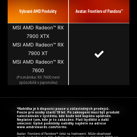
Vybrané AMD Produkty
Avatar: Frontiers of Pandora™
MSI AMD Radeon™ RX
7900 XTX
MSI AMD Radeon™ RX
7900 XT
MSI AMD Radeon™ RX
7600
(Poznámka: RX 7600 není
způsobilá v Japonsku)
*Nabídka je k dispozici pouze u zúčastněných prodejců.
Pouze pro osoby starší 18 let. Po zakoupení musí být produkt
nainstalován v systému, kde bude kód kupónu uplatněn.
Neplatné tam, kde je to zakázáno. Platí bydliště a další
omezení. Úplné podmínky nabídky najdete na adrese
www.amdrewards.com/terms
.
Avatar: Frontiers of Pandora™ čeká na hodnocení. Může obsahovat