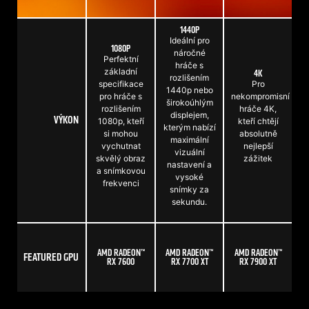
1440P
Ideální pro
1080P
náročné
Perfektní
hráče s
základní
4K
rozlišením
specifikace
Pro
1440p nebo
pro hráče s
nekompromisní
širokoúhlým
rozlišením
hráče 4K,
displejem,
VÝKON
1080p, kteří
kteří chtějí
kterým nabízí
si mohou
absolutně
maximální
vychutnat
nejlepší
vizuální
skvělý obraz
zážitek
nastavení a
a snímkovou
vysoké
frekvenci
snímky za
sekundu.
AMD RADEON™
AMD RADEON™
AMD RADEON™
FEATURED GPU
RX 7600
RX 7700 XT
RX 7900 XT