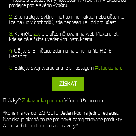
prodejce podle svého výběru.
Zkontrolujte svůj e-mail (online nákup) nebo účtenku
(za nákup v obchodě), zda neobsahuje kód pro účast.
Klikněte
zde
pro přesměrování na web Maxon.net,
kde se dále řiďte uvedenými instrukcemi.
Užijte si 3 měsíce zdarma na Cinema 4D R21 &
Redshift.
Sdílejte svoji tvorbu online s hastagem
#studioshare
.
ZÍSKAT
Otázky?
Zákaznická podpora
Vám může pomoci.
*Konaní akce do 12/31/2019. Jeden kód na jednu registraci.
Nabídka je platná pouze pro nově zaregistrované produkty.
Akce se řídá podmínkama a pravidly.*