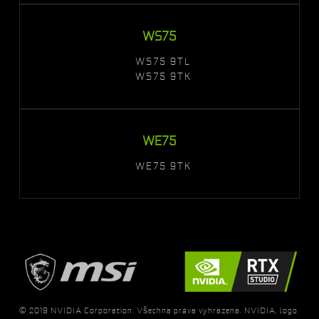
WS75
WS75 9TL
WS75 9TK
WE75
WE75 9TK
© 2019 NVIDIA Corporation. Všechna práva vyhrazena. NVIDIA, logo