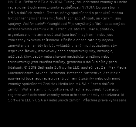
NVIDIA, GeForce RTX a NVIDIA Turing jsou ochranné známky a / nebo
registrované ochranné známky společnosti NVIDIA Corporation v
USA a dalších zemích. Ostatní názvy společností a produktů mohou
být ochrannými známkami příslušných společností, se kterými jsou
spojeny. Wolfenstein®: Youngblood ™ je smyšlený příběh zasazený do
alternativního vesmíru v 80. letech 20. století. Jména, postavy,
organizace, umístění a události jsou buď imaginární, nebo jsou
zobrazeny fiktivním způsobem. Příběh a obsah této hry nejsou
zamýšleny a neměly by být vykládány jakýmkoli způsobem, aby
ospravedlňovaly, oslavovaly nebo podporovaly víry, ideologie,
události, činy, osoby nebo chování nacistického režimu nebo
trivializovaly jeho válečné zločiny, genocidu a další zločiny proti
lidskosti. © 2019 Bethesda Softworks LLC, společnost ZeniMax Media.
MachineGames, Arkane, Bethesda, Bethesda Softworks, ZeniMax a
související loga jsou registrované ochranné známky nebo ochranné
známky společnosti ZeniMax Media Inc. v USA a / nebo dalších
zemích. Wolfenstein, id, id Software, id Tech a související loga jsou
registrované ochranné známky nebo ochranné známky společnosti id
Software LLC v USA a / nebo jiných zemích. Všechna práva vyhrazena.