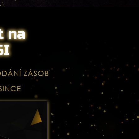
t na
SI
ODÁNÍ ZÁSOB
SINCE