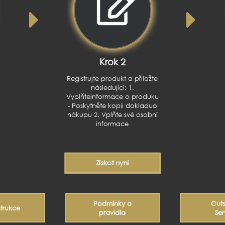
Krok 2
Registrujte produkt a přiložte
následující: 1.
Vyplňteinformace o produku
- Poskytněte kopii dokladuo
nákupu 2. Vplňte své osobní
informace
Získat nyní
Podmínky a
Cut
strukce
pravidla
Ser