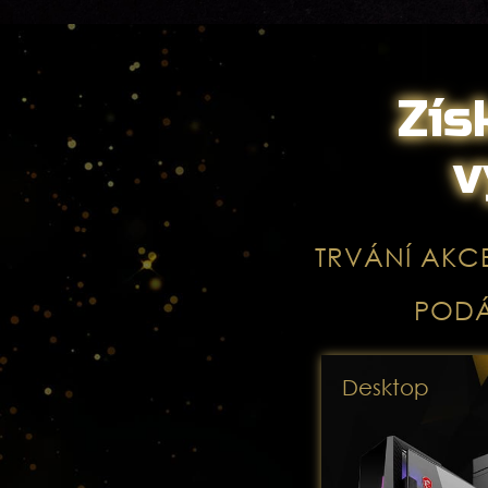
Zís
v
TRVÁNÍ AKC
PODÁ
Desktop