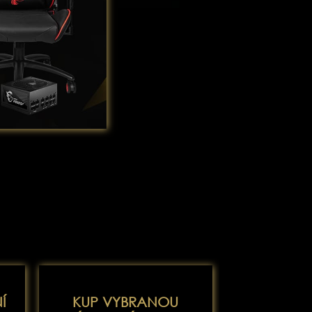
Í
KUP VYBRANOU