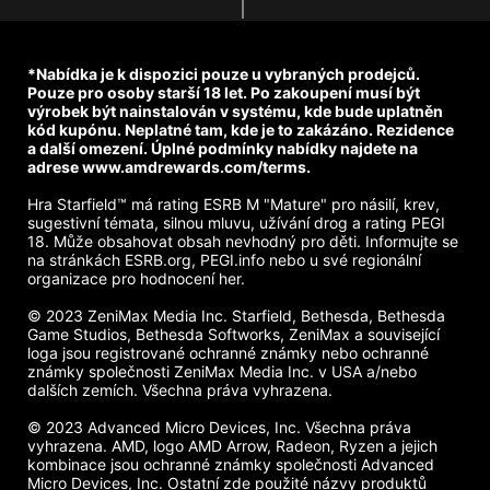
*Nabídka je k dispozici pouze u vybraných prodejců.
Pouze pro osoby starší 18 let. Po zakoupení musí být
výrobek být nainstalován v systému, kde bude uplatněn
kód kupónu. Neplatné tam, kde je to zakázáno. Rezidence
a další omezení. Úplné podmínky nabídky najdete na
adrese www.amdrewards.com/terms.
Hra Starfield™ má rating ESRB M "Mature" pro násilí, krev,
sugestivní témata, silnou mluvu, užívání drog a rating PEGI
18. Může obsahovat obsah nevhodný pro děti. Informujte se
na stránkách ESRB.org, PEGI.info nebo u své regionální
organizace pro hodnocení her.
© 2023 ZeniMax Media Inc. Starfield, Bethesda, Bethesda
Game Studios, Bethesda Softworks, ZeniMax a související
loga jsou registrované ochranné známky nebo ochranné
známky společnosti ZeniMax Media Inc. v USA a/nebo
dalších zemích. Všechna práva vyhrazena.
© 2023 Advanced Micro Devices, Inc. Všechna práva
vyhrazena. AMD, logo AMD Arrow, Radeon, Ryzen a jejich
kombinace jsou ochranné známky společnosti Advanced
Micro Devices, Inc. Ostatní zde použité názvy produktů