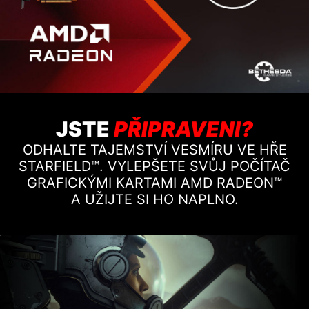
JSTE
PŘIPRAVENI?
ODHALTE TAJEMSTVÍ VESMÍRU VE HŘE
STARFIELD™. VYLEPŠETE SVŮJ POČÍTAČ
GRAFICKÝMI KARTAMI AMD RADEON™
A UŽIJTE SI HO NAPLNO.