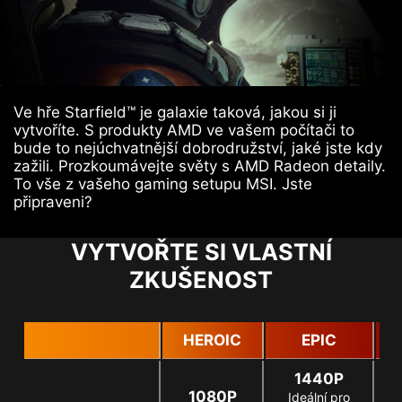
Ve hře Starfield™ je galaxie taková, jakou si ji
vytvoříte. S produkty AMD ve vašem počítači to
bude to nejúchvatnější dobrodružství, jaké jste kdy
zažili. Prozkoumávejte světy s AMD Radeon detaily.
To vše z vašeho gaming setupu MSI. Jste
připraveni?
VYTVOŘTE SI VLASTNÍ
ZKUŠENOST
HEROIC
EPIC
L
1440P
1080P
Ideální pro