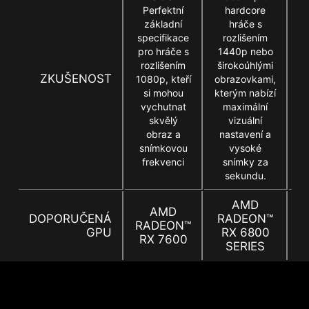
Perfektní
hardcore
základní
hráče s
specifikace
rozlišením
pro hráče s
1440p nebo
n
rozlišením
širokoúhlými
4
ZKUŠENOST
1080p, kteří
obrazovkami,
si mohou
kterým nabízí
vychutnat
maximální
skvělý
vizuální
obraz a
nastavení a
snímkovou
vysoké
frekvenci
snímky za
sekundu.
AMD
AMD
DOPORUČENÁ
RADEON™
RADEON™
GPU
RX 6800
RX 7600
R
SERIES