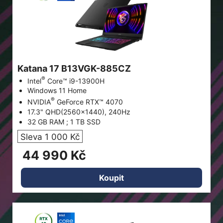
Katana 17 B13VGK-885CZ
®
Intel
Core™ i9-13900H
Windows 11 Home
®
NVIDIA
GeForce RTX™ 4070
17.3" QHD(2560x1440), 240Hz
32 GB RAM ; 1 TB SSD
Sleva 1 000 Kč
44 990 Kč
Koupit