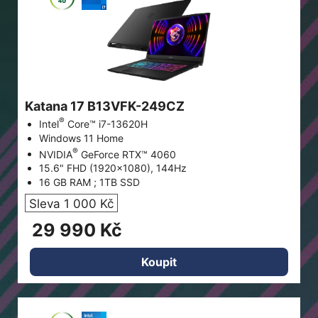
Katana 17 B13VFK-249CZ
®
Intel
Core™ i7-13620H
Windows 11 Home
®
NVIDIA
GeForce RTX™ 4060
15.6" FHD (1920x1080), 144Hz
16 GB RAM ; 1TB SSD
Sleva 1 000 Kč
29 990 Kč
Koupit