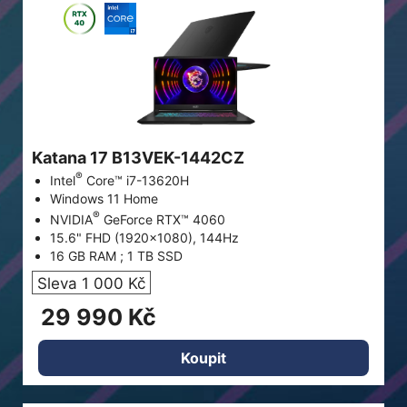
Katana 17 B13VEK-1442CZ
®
Intel
Core™ i7-13620H
Windows 11 Home
®
NVIDIA
GeForce RTX™ 4060
15.6" FHD (1920x1080), 144Hz
16 GB RAM ; 1 TB SSD
Sleva 1 000 Kč
29 990 Kč
Koupit