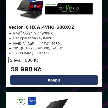
Vector 16 HX A14VHG-680XCZ
®
Intel
Core™ i9-14900HX
Bez operačního systému
®
NVIDIA
GeForce RTX™ 4080
16" QHD+(2560x1600), 240Hz
32 GB RAM ; 1 TB SSD
Sleva 1 000 Kč
59 990 Kč
Koupit