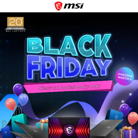
OMEZENÁ
NABÍDKA
Slevy na notebooky MSI