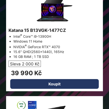
Katana 15 B13VGK-1477CZ
®
Intel
Core™ i9-13900H
Windows 11 Home
®
NVIDIA
GeForce RTX™ 4070
15.6" QHD(2560x1440), 165Hz
16 GB RAM ; 1 TB SSD
Sleva 2 000 Kč
39 990 Kč
Koupit