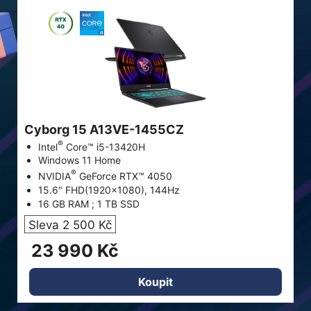
Cyborg 15 A13VE-1455CZ
®
Intel
Core™ i5-13420H
Windows 11 Home
®
NVIDIA
GeForce RTX™ 4050
15.6" FHD(1920x1080), 144Hz
16 GB RAM ; 1 TB SSD
Sleva 2 500 Kč
23 990 Kč
Koupit