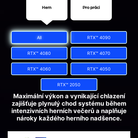
Herní
Pro práci
All
RTX™ 4090
RTX™ 4080
RTX™ 4070
RTX™ 4060
RTX™ 4050
RTX™ 2050
Maximální výkon a vynikající chlazení
zajišťuje plynulý chod systému během
intenzivních herních večerů a naplňuje
nároky každého herního nadšence.