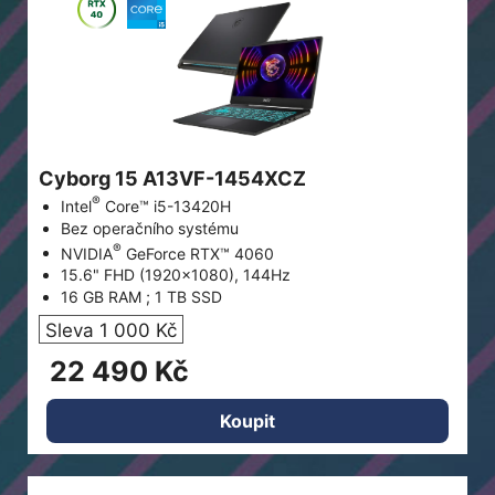
Cyborg 15 A13VF-1454XCZ
®
Intel
Core™ i5-13420H
Bez operačního systému
®
NVIDIA
GeForce RTX™ 4060
15.6" FHD (1920x1080), 144Hz
16 GB RAM ; 1 TB SSD
Sleva 1 000 Kč
22 490 Kč
Koupit