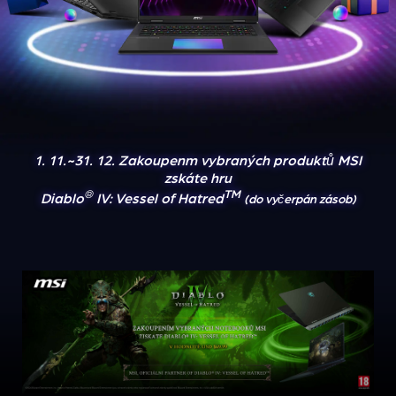
1. 11.~31. 12. Zakoupením vybraných produktů MSI
získáte hru
®
TM
Diablo
IV: Vessel of Hatred
(do vyčerpání zásob)