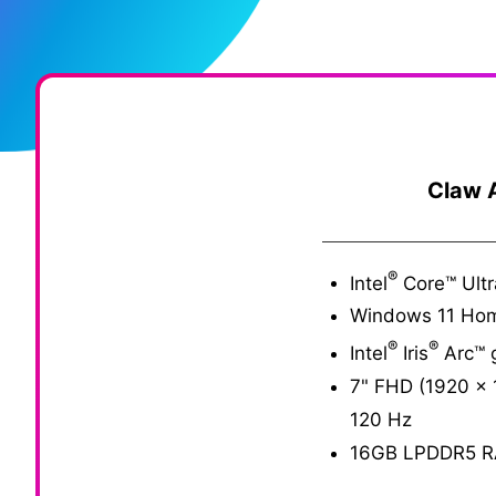
Claw 
®
Intel
Core™ Ultr
Windows 11 Ho
®
®
Intel
Iris
Arc™ g
7" FHD (1920 x 
120 Hz
16GB LPDDR5 R