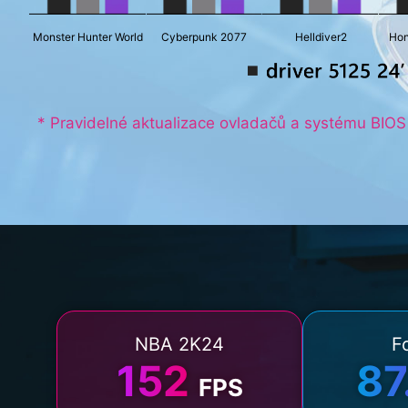
Monster Hunter World
Cyberpunk 2077
Helldiver2
Hon
* Pravidelné aktualizace ovladačů a systému BIOS p
NBA 2K24
F
152
87
FPS