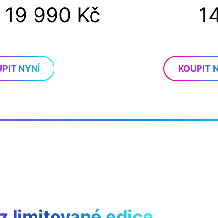
19 990 Kč
1
PIT NYNÍ
KOUPIT 
 z limitované edice