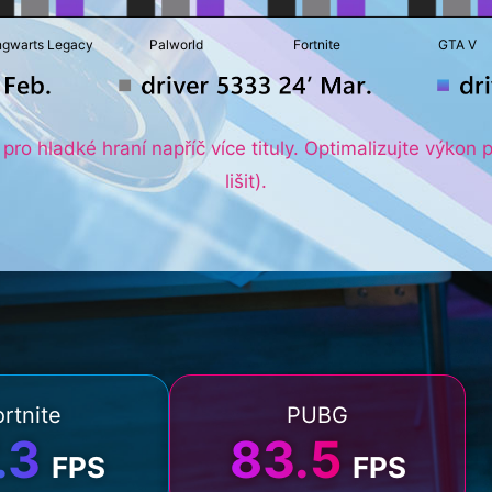
gwarts Legacy
Palworld
Fortnite
GTA V
ro hladké hraní napříč více tituly. Optimalizujte výkon
lišit).
ortnite
PUBG
.3
83.5
FPS
FPS