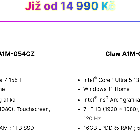
Již od 14 990 Kč
A1M-054CZ
Claw A1M
®
a 7 155H
Intel
Core™ Ultra 5 1
me
Windows 11 Home
®
®
rafika
Intel
Iris
Arc™ grafik
1080), Touchscreen,
7" FHD (1920 x 1080),
120 Hz
AM ; 1TB SSD
16GB LPDDR5 RAM ; 