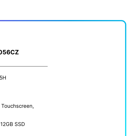
-056CZ
35H
a
 Touchscreen,
512GB SSD