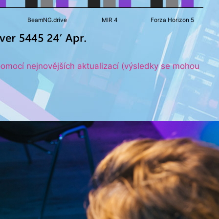
BeamNG.drive
MIR 4
Forza Horizon 5
 pomocí nejnovějších aktualizací (výsledky se mohou