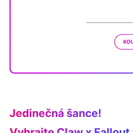
KOU
Jedinečná šance!
Vyhrajte Claw x Fallout