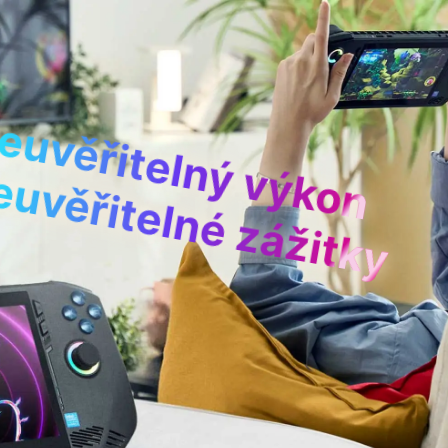
euvěřitelný výkon
uvěřitelné zážitky