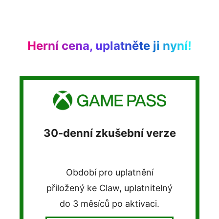
Herní cena, uplatněte ji nyní!
 zkušební verze
Získejte ZD
hry Skull a
exkluzivní s
í pro uplatnění
ke Claw, uplatnitelný
BEAST SET
síců po aktivaci.
US$60 