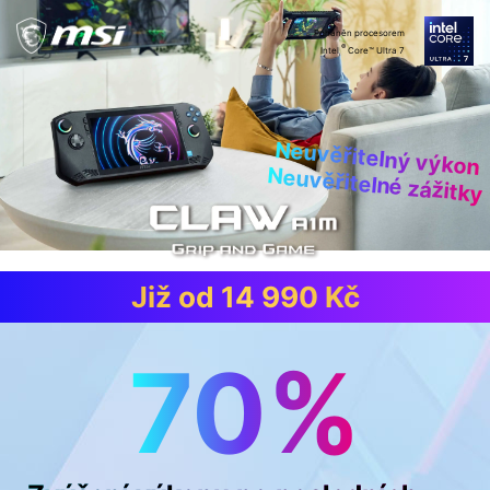
Poháněn procesorem
®
Intel
Core™ Ultra 7
Neuvěřitelný výkon
Neuvěřitelné zážitky
Již od 14 990 Kč
70%