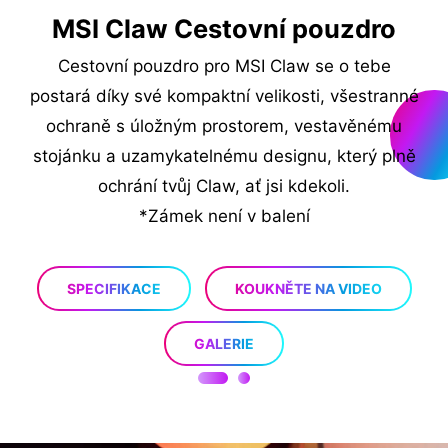
MSI Claw Cestovní pouzdro
o
Cestovní pouzdro pro MSI Claw se o tebe
jte
postará díky své kompaktní velikosti, všestranné
ha
ochraně s úložným prostorem, vestavěnému
W
stojánku a uzamykatelnému designu, který plně
ně.
ochrání tvůj Claw, ať jsi kdekoli.
na
*Zámek není v balení
SPECIFIKACE
KOUKNĚTE NA VIDEO
GALERIE