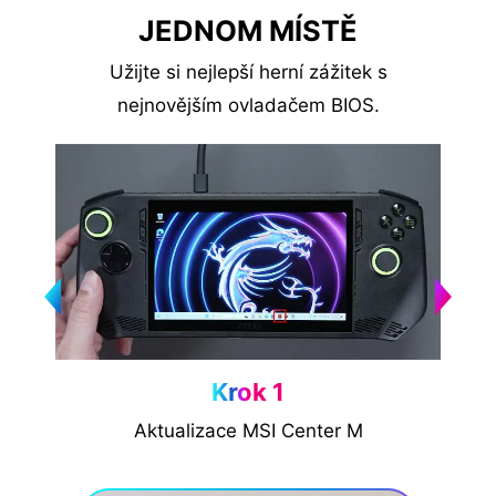
JEDNOM MÍSTĚ
Užijte si nejlepší herní zážitek s
nejnovějším ovladačem BIOS.
Krok 1
Aktualizace MSI Center M
Akt
r