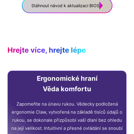
Stáhnout návod k aktualizaci BIOS
Hrejte více, hrejte lépe
Ergonomické hraní
Věda komfortu
Zapomeňte na únavu rukou. Vědecky podložená
ergonomie Claw, vytvořená na základě tisíců údajů o
rukou, se dokonale přizpůsobí vaší dlani bez ohledu
na její velikost. Intuitivní a přesné ovládání se snoubí