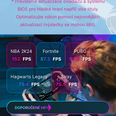
* Pravidelné aktualizace ovladačů a systému
BIOS pro hladké hraní napříč více tituly.
Optimalizujte výkon pomocí nejnovějších
aktualizací (výsledky se mohou lišit).
NBA 2K24
Fortnite
PUBG
152
87.3
83.5
FPS
FPS
FPS
Hagwarts Legacy
Stray
79.4
75.5
FPS
FPS
DOPORUČENÉ HRY