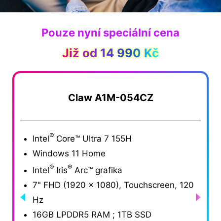
Pouze nyní speciální cena
Již od 14 990 Kč
Claw A1M-054CZ
®
Intel
Core™ Ultra 7 155H
In
Windows 11 Home
W
®
®
Intel
Iris
Arc™ grafika
In
7" FHD (1920 x 1080), Touchscreen, 120
7
Hz
H
16GB LPDDR5 RAM ; 1TB SSD
1