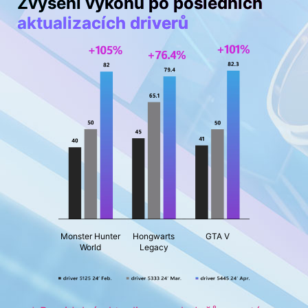
Zvýšení výkonu po posledních
aktualizacích driverů
Monster Hunter
Hongwarts
GTA V
World
Legacy