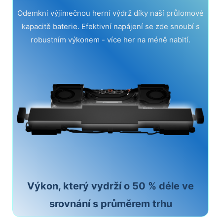
Odemkni výjimečnou herní výdrž díky naší průlomové
kapacitě baterie. Efektivní napájení se zde snoubí s
robustním výkonem - více her na méně nabití.
Výkon, který vydrží o 50 % déle ve
srovnání s průměrem trhu