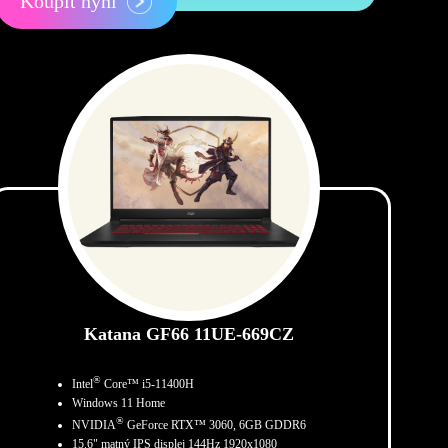
Koupit nyní
Katana GF66 11UE-669CZ
®
Intel
Core™ i5-11400H
Windows 11 Home
®
NVIDIA
GeForce RTX™ 3060, 6GB GDDR6
15.6" matný IPS displej 144Hz 1920x1080