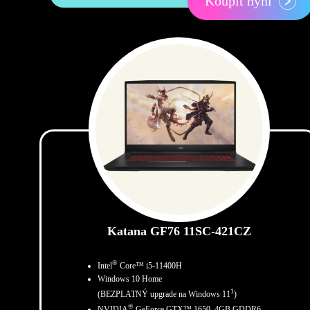
Koupit nyní
Katana GF76 11SC-421CZ
®
Intel
Core™ i5-11400H
Windows 10 Home
1
(BEZPLATNÝ upgrade na Windows 11
)
®
NVIDIA
GeForce GTX™ 1650, 4GB GDDR6