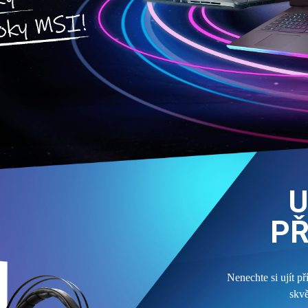
U
PŘ
Nenechte si ujít př
skv