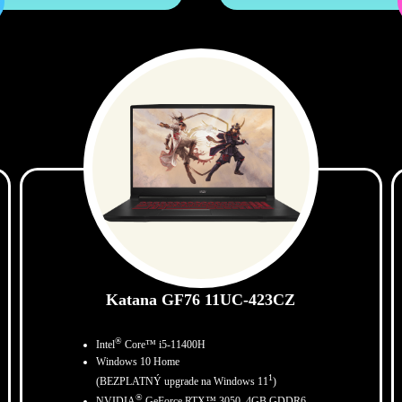
Katana GF76 11UC-423CZ
®
Intel
Core™ i5-11400H
Windows 10 Home
1
(BEZPLATNÝ upgrade na Windows 11
)
®
NVIDIA
GeForce RTX™ 3050, 4GB GDDR6