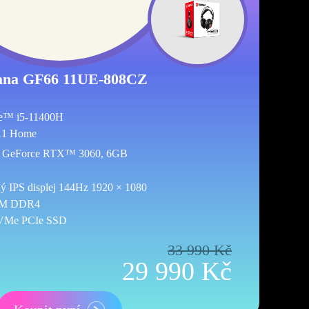
ana GF66 11UE-808CZ
e™ i5-11400H
11 Home
GeForce RTX™ 3060, 6GB
ý IPS displej 144Hz 1920 × 1080
M DDR4
VMe PCIe SSD
33 990 Kč
29 990 Kč