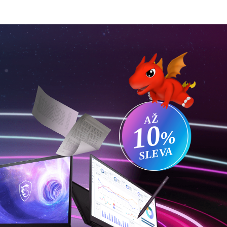
AŽ
10
%
SLEVA