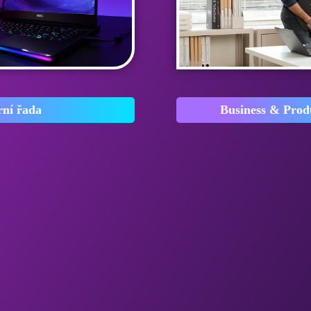
rní řada
Business & Produ