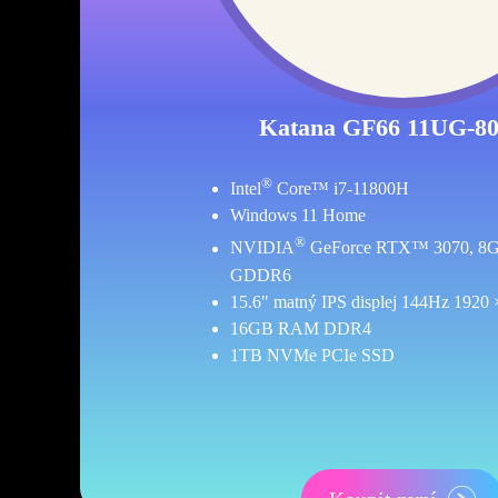
Katana GF66 11UG-8
®
Intel
Core™ i7-11800H
Windows 11 Home
®
NVIDIA
GeForce RTX™ 3070, 8
GDDR6
15.6" matný IPS displej 144Hz 1920 
16GB RAM DDR4
1TB NVMe PCIe SSD