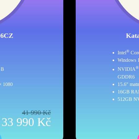
06CZ
Kat
®
Intel
Cor
Windows 
®
GB
NVIDIA
GDDR6
× 1080
15.6" matn
16GB RA
512GB N
41 990 Kč
33 990 Kč