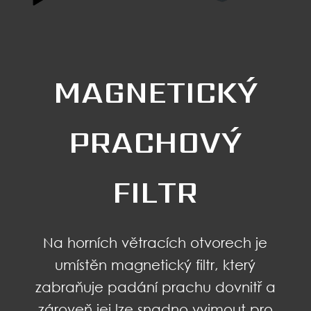
MAGNETICKÝ
PRACHOVÝ
FILTR
Na horních větracích otvorech je
umístěn magnetický filtr, který
zabraňuje padání prachu dovnitř a
zároveň jej lze snadno vyjmout pro