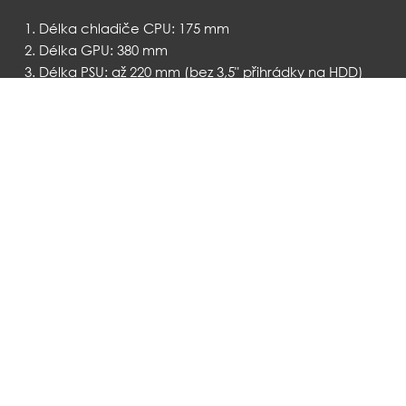
Délka chladiče CPU: 175 mm
Délka GPU: 380 mm
Délka PSU: až 220 mm (bez 3,5" přihrádky na HDD)
HARDWARE
Fan Support