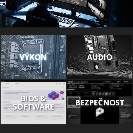
VÝKON
AUDIO
BIOS &
BEZPEČNOST
SOFTWARE