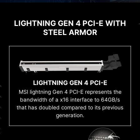
EXPANSION
MEMORY
LIGHTNING GEN 4 PCI-E WITH
SNADNÉ PŘETAKTOVÁNÍ S
MSI CENTER
PROFILEM EXPO
STEEL ARMOR
MSI brand new MSI Center unifies a suite of MSI
BIOS & SOFTWARE
software utilities into a single centralized
MSI provádí důkladné testování pamětí
application. Take control of advanced
nejoblíbenějších značek v extrémních
motherboards features and unleash endless
UŽIVATELSKY PŘÍVĚTIVĚJŠÍ
podmínkách, aby zajistila stabilní chod systému
possibilities.
bez ohledu na okolnosti. Snadno zapínatelný
profil EXPO s automatickým nastavením výkonu
LIGHTNING GEN 4 PCI-E
pro dosažení nejlepší rychlosti a stability
 ESD
CERTIFIKOVANÝ SYSTÉM
s
Mystic Light
paměti.
WINDOWS 11
MSI lightning Gen 4 PCI-E represents the
bandwidth of a x16 interface to 64GB/s
that has doubled compared to its previous
generation.