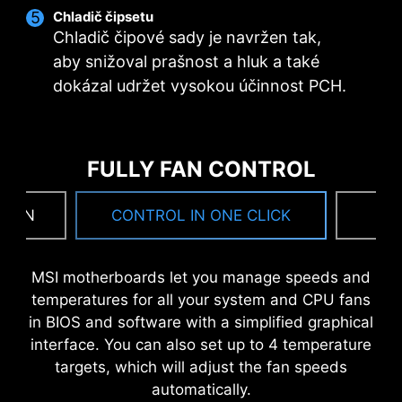
Chladič čipsetu
BOOT UP GUARANTEED
Chladič čipové sady je navržen tak,
aby snižoval prašnost a hluk a také
Run into trouble when updating your BIOS or
dokázal udržet vysokou účinnost PCH.
somehow corrupted it? Don’t worry, MSI
motherboards offer multiple options to
successfully boot your system again.
FULLY FAN CONTROL
 FAN
CONTROL IN ONE CLICK
F
MSI motherboards let you manage speeds and
temperatures for all your system and CPU fans
in BIOS and software with a simplified graphical
interface. You can also set up to 4 temperature
targets, which will adjust the fan speeds
automatically.