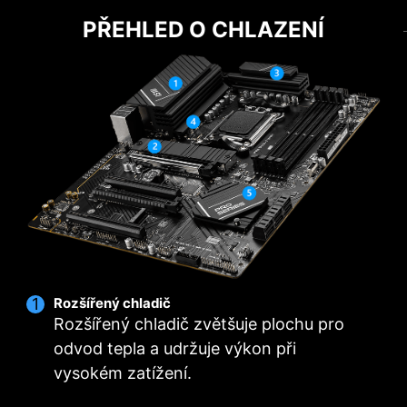
COOLING
DIY FRIENDLY
PŘEHLED O CHLAZENÍ
EZ M.2 CLIP
Máte problémy s otáčením šroubů? Inovativní
klip EZ M.2 od MSI vám pomůže nainstalovat
SSD disk M.2 rychle a bez námahy.
Rozšířený chladič
Rozšířený chladič zvětšuje plochu pro
odvod tepla a udržuje výkon při
vysokém zatížení.