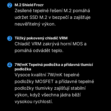
M.2 Shield Frozr
Zesílené tepelné řešení M.2 pomáhá
udržet SSD M.2 v bezpečí a zajišťuje
neuvěřitelný výkon.
Těžký pokovený chladič VRM
Chladič VRM zakrývá horní MOS a
pomáhá odvádět teplo.
7W/mK Tepelná podložka a přídavná tlumicí
podložka
Vysoce kvalitní 7W/mK tepelné
podložky MOSFET a přídavné tepelné
podložky tlumivky zajišťují stabilní
výkon, když všechna jádra běží
vysokou rychlostí.