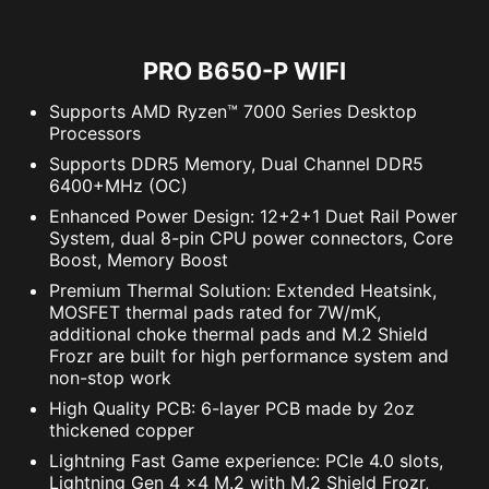
PRO B650-P WIFI
Supports AMD Ryzen™ 7000 Series Desktop
Processors
Supports DDR5 Memory, Dual Channel DDR5
6400+MHz (OC)
Supports 5V Addressable RGB devices.
Enhanced Power Design: 12+2+1 Duet Rail Power
Compatible with ARGB Gen2 / Gen1 devices.
System, dual 8-pin CPU power connectors, Core
*Gen2 device only supports 7 RGB themes
Boost, Memory Boost
Premium Thermal Solution: Extended Heatsink,
MOSFET thermal pads rated for 7W/mK,
additional choke thermal pads and M.2 Shield
Frozr are built for high performance system and
non-stop work
High Quality PCB: 6-layer PCB made by 2oz
thickened copper
Lightning Fast Game experience: PCIe 4.0 slots,
Lightning Gen 4 x4 M.2 with M.2 Shield Frozr,