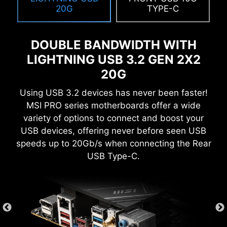
20G
TYPE-C
DOUBLE BANDWIDTH WITH
LIGHTNING USB 3.2 GEN 2X2
CLICK BIOS 5
20G
Získejte více z načteného systému BIOS
Using USB 3.2 devices has never been faster!
navrženého pro snadné používání. Vylaďte
MSI PRO series motherboards offer a wide
základní desku pro herní výkon, efektivitu nebo
variety of options to connect and boost your
světové rekordy v přetaktování!
USB devices, offering never before seen USB
speeds up to 20Gb/s when connecting the Rear
EZ-MODE
ADVANCED MODE
USB Type-C.