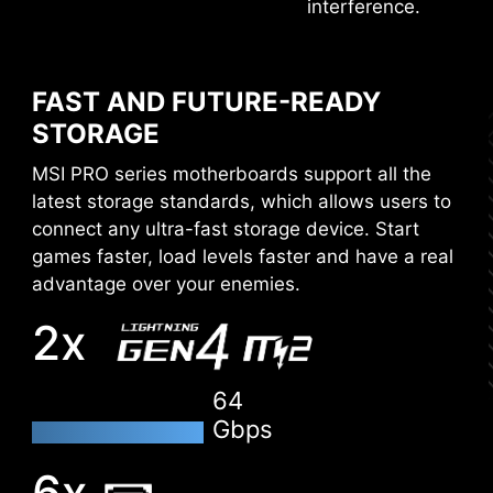
the application, you can monitor the detailed
interference.
hardware and software information on PC and
save it to file in multiple formats such as CSV
and HTML.
FAST AND FUTURE-READY
STORAGE
MSI PRO series motherboards support all the
latest storage standards, which allows users to
connect any ultra-fast storage device. Start
games faster, load levels faster and have a real
advantage over your enemies.
2x
64
RESIZABLE BAR
Gbps
Resizable BAR (Re-Size BAR) is an advanced
6x
PCI Express feature that enables the CPU to