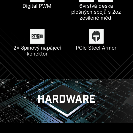
Rozšířený chladič
Řešení 2.5G sítě
Digital PWM
Lightning USB 20G
M.2 Shield Frozr
6vrstvá deska
plošných spojů s 2oz
zesílené mědi
Nejnovější Wi-Fi 6E
Podpora ventilátoru
Podpora DDR5
čerpadla
2x 8pinový napájecí
PCIe Steel Armor
konektor
Lightning Gen 4
HARDWARE