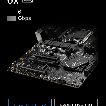
access the entire GPU frame buffer at once and
improve performance.
6
Gbps
LIGHTNING USB
FRONT USB 10G