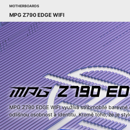
MOTHERBOARDS
MPG Z790 EDGE WIFI
MPG Z790 EDGE WIFI využívá stříbrnobílé barevné 
odlišnou osobnost a identitu. Kromě toho, že je styl