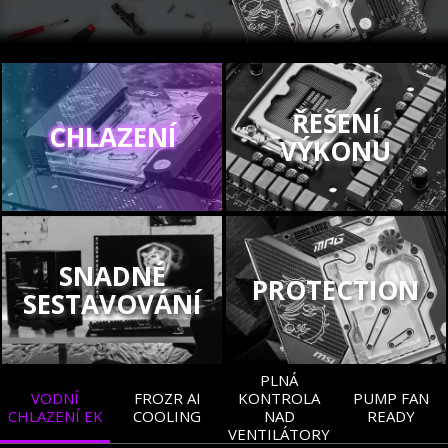
ŘEŠENÍ
CHLAZENÍ
VÝKONU
SNADNÉ
PROTECTION
SESTAVOVÁNÍ
PLNÁ
VODNÍ
FROZR AI
KONTROLA
PUMP FAN
CHLAZENÍ EK
COOLING
NAD
READY
VENTILÁTORY