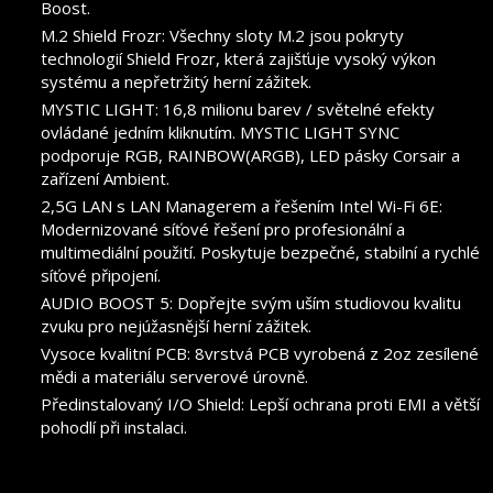
Boost.
M.2 Shield Frozr: Všechny sloty M.2 jsou pokryty
technologií Shield Frozr, která zajišťuje vysoký výkon
systému a nepřetržitý herní zážitek.
MYSTIC LIGHT: 16,8 milionu barev / světelné efekty
ovládané jedním kliknutím. MYSTIC LIGHT SYNC
podporuje RGB, RAINBOW(ARGB), LED pásky Corsair a
zařízení Ambient.
2,5G LAN s LAN Managerem a řešením Intel Wi-Fi 6E:
Modernizované síťové řešení pro profesionální a
multimediální použití. Poskytuje bezpečné, stabilní a rychlé
síťové připojení.
AUDIO BOOST 5: Dopřejte svým uším studiovou kvalitu
zvuku pro nejúžasnější herní zážitek.
Vysoce kvalitní PCB: 8vrstvá PCB vyrobená z 2oz zesílené
mědi a materiálu serverové úrovně.
Předinstalovaný I/O Shield: Lepší ochrana proti EMI a větší
pohodlí při instalaci.