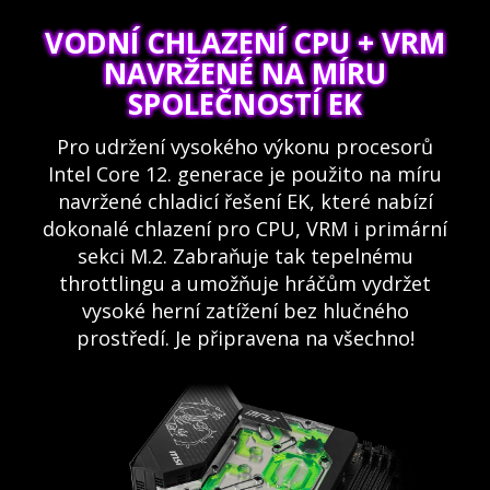
VODNÍ CHLAZENÍ CPU + VRM
NAVRŽENÉ NA MÍRU
SPOLEČNOSTÍ EK
Pro udržení vysokého výkonu procesorů
Intel Core 12. generace je použito na míru
navržené chladicí řešení EK, které nabízí
dokonalé chlazení pro CPU, VRM i primární
sekci M.2. Zabraňuje tak tepelnému
throttlingu a umožňuje hráčům vydržet
vysoké herní zatížení bez hlučného
prostředí. Je připravena na všechno!