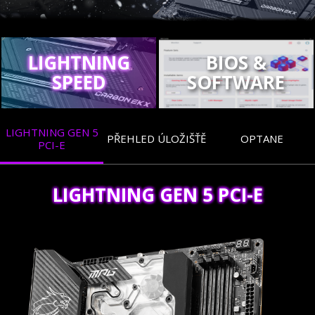
LIGHTNING
BIOS &
SPEED
SOFTWARE
LIGHTNING GEN 5
PŘEHLED ÚLOŽIŠŤĚ
OPTANE
PCI-E
LIGHTNING GEN 5 PCI-E