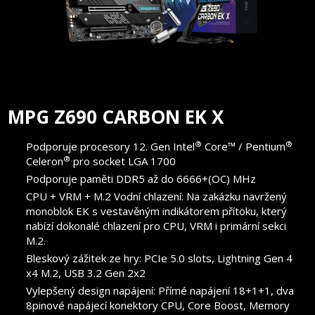
MPG Z690 CARBON EK X
®
®
Podporuje procesory 12. Gen Intel
Core™ / Pentium
®
Celeron
pro socket LGA 1700
Podporuje paměti DDR5 až do 6666+(OC) MHz
CPU + VRM + M.2 Vodní chlazení: Na zakázku navržený
monoblok EK s vestavěným indikátorem přítoku, který
nabízí dokonalé chlazení pro CPU, VRM i primární sekci
M.2.
Bleskový zážitek ze hry: PCIe 5.0 slots, Lightning Gen 4
x4 M.2, USB 3.2 Gen 2x2
Vylepšený design napájení: Přímé napájení 18+1+1, dva
8pinové napájecí konektory CPU, Core Boost, Memory