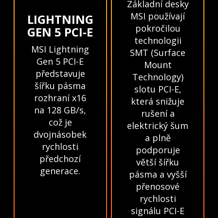
Základní desky
MSI používají
LIGHTNING
pokročilou
GEN 5 PCI-E
technologii
MSI Lightning
SMT (Surface
Gen 5 PCI-E
Mount
představuje
Technology)
šířku pásma
slotu PCI-E,
rozhraní x16
která snižuje
na 128 GB/s,
rušení a
což je
elektrický šum
dvojnásobek
a plně
rychlosti
podporuje
předchozí
větší šířku
generace.
pásma a vyšší
přenosové
rychlosti
signálu PCI-E