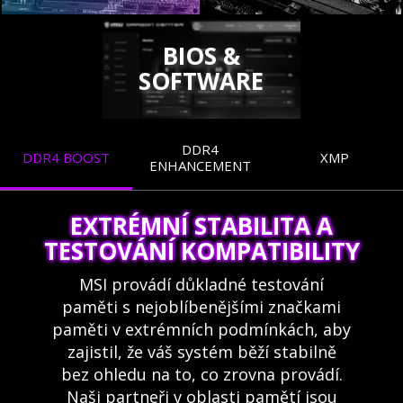
BIOS &
SOFTWARE
DDR4
DDR4 BOOST
XMP
ENHANCEMENT
EXTRÉMNÍ STABILITA A
TESTOVÁNÍ KOMPATIBILITY
MSI provádí důkladné testování
paměti s nejoblíbenějšími značkami
paměti v extrémních podmínkách, aby
zajistil, že váš systém běží stabilně
bez ohledu na to, co zrovna provádí.
Naši partneři v oblasti pamětí jsou