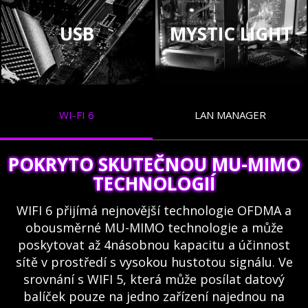
USB
MYSTIC LIGHT
WI-FI 6
LAN MANAGER
POKRYTO SKUTEČNOU MU-MIMO
TECHNOLOGIÍ
WIFI 6 přijímá nejnovější technologie OFDMA a
obousměrné MU-MIMO technologie a může
poskytovat až 4násobnou kapacitu a účinnost
sítě v prostředí s vysokou hustotou signálu. Ve
srovnání s WIFI 5, která může posílat datový
balíček pouze na jedno zařízení najednou na