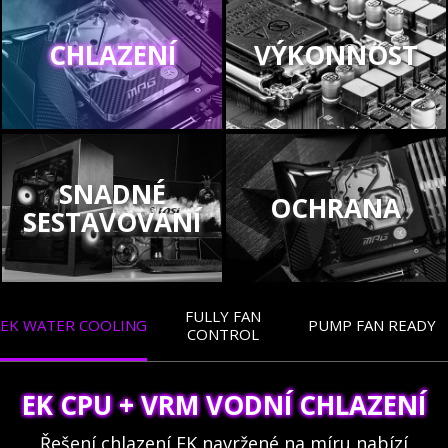
CHLAZENÍ
VÝKONNOST
SNADNÉ
OCHRANA
SESTAVOVÁNÍ
FULLY FAN
EK WATER COOLING
PUMP FAN READY
CONTROL
EK CPU + VRM VODNÍ CHLAZENÍ
Řešení chlazení EK navržené na míru nabízí