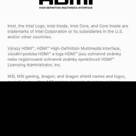
Intel, the Intel Logo, Intel Inside, Intel Core, and Core Inside are
trademarks of Intel Corporation or its subsidiaries in the U.S.
and/or other countries.
Výrazy HDMI™, HDMI™ High-Definition Multimedia Interface,
vizuální podoba HDMI™ a loga HDMI™ jsou ochranné známky
nebo registrované ochranné známky společnosti HDMI™
Licensing Administrator, Inc.
MSI, MSI gaming, dragon, and dragon shield names and logos,
as well as any other MSI service or product names or logos
displayed on the MSI website, are registered trademarks or
trademarks of MSI. The names and logos of third party
products and companies shown on our website and used in
the materials are the property of their respective owners and
may also be trademarks. MSI trademarks and copyrighted
materials may be used only with written permission from MSI.
Any rights not expressly granted herein are reserved.
1. Konkrétní specifikace se liší dle regionu a může se změnit