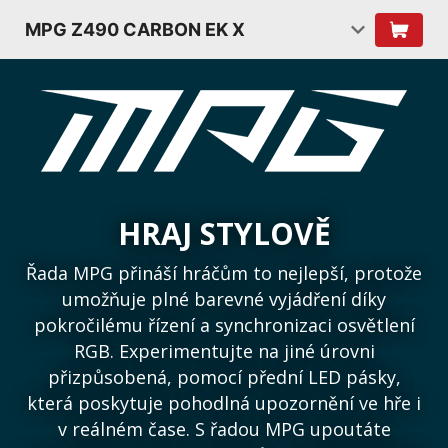
MPG Z490 CARBON EK X
HRAJ STYLOVĚ
Řada MPG přináší hráčům to nejlepší, protože
umožňuje plné barevné vyjádření díky
pokročilému řízení a synchronizaci osvětlení
RGB. Experimentujte na jiné úrovni
přizpůsobená, pomocí přední LED pásky,
která poskytuje pohodlná upozornění ve hře i
v reálném čase. S řadou MPG upoutáte