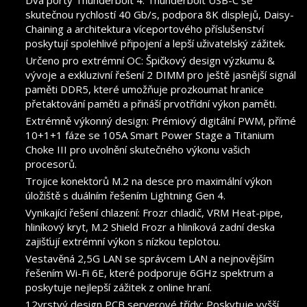
Dva porty Thunderbolt 4: Thunderbolt USB-C se
skutečnou rychlostí 40 Gb/s, podpora 8K displejů, Daisy-
Chaining a architektura víceportového příslušenství
poskytují spolehlivé připojení a lepší uživatelský zážitek.
Určeno pro extrémní OC: Špičkový design výzkumu &
vývoje a exkluzivní řešení 2 DIMM pro ještě jasnější signál
paměti DDR5, které umožňuje prozkoumat hranice
přetaktování paměti a přináší prvotřídní výkon paměti.
Extrémně výkonný design: Prémiový digitální PWM, přímé
10+1+1 fáze se 105A Smart Power Stage a Titanium
Choke III pro uvolnění skutečného výkonu vašich
procesorů.
Trojice konektorů M.2 na desce pro maximální výkon
úložiště s duálním řešením Lightning Gen 4.
Vynikající řešení chlazení: Frozr chladič, VRM Heat-pipe,
hliníkový kryt, M.2 Shield Frozr a hliníková zadní deska
zajišťují extrémní výkon s nízkou teplotou.
Vestavěná 2,5G LAN se správcem LAN a nejnovějším
řešením Wi-Fi 6E, které podporuje 6GHz spektrum a
poskytuje nejlepší zážitek z online hraní.
12vrstvý design PCB serverové třídy: Poskytuje vyšší