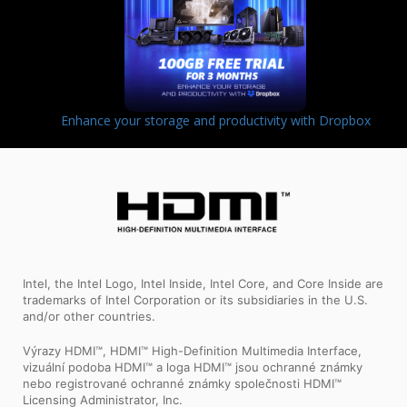
Enhance your storage and productivity with Dropbox
Intel, the Intel Logo, Intel Inside, Intel Core, and Core Inside are
trademarks of Intel Corporation or its subsidiaries in the U.S.
and/or other countries.
Výrazy HDMI™, HDMI™ High-Definition Multimedia Interface,
vizuální podoba HDMI™ a loga HDMI™ jsou ochranné známky
nebo registrované ochranné známky společnosti HDMI™
Licensing Administrator, Inc.