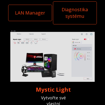
Diagnostika
LAN Manager
systému
Mystic Light
Vytvořte své
vlastní