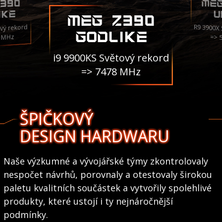
ME
390
IKE
U
MEG Z390
R9 3900X
vý rekord
GODLIKE
3 MHz
=> 
i9 9900KS Světový rekord
=> 7478 MHz
ŠPIČKOVÝ
DESIGN HARDWARU
Naše výzkumné a vývojářské týmy zkontrolovaly
nespočet návrhů, porovnaly a otestovaly širokou
paletu kvalitních součástek a vytvořily spolehlivé
produkty, které ustojí i ty nejnáročnější
podmínky.