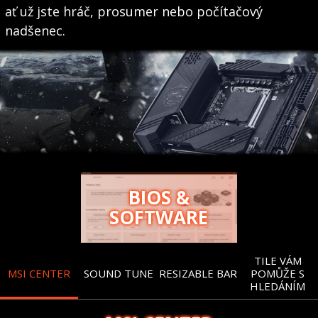
ať už jste hráč, prosumer nebo počítačový
nadšenec.
BIOS &
SOFTWARE
TILE VÁM
MSI CENTER
SOUND TUNE
RESIZABLE BAR
POMŮŽE S
HLEDÁNÍM