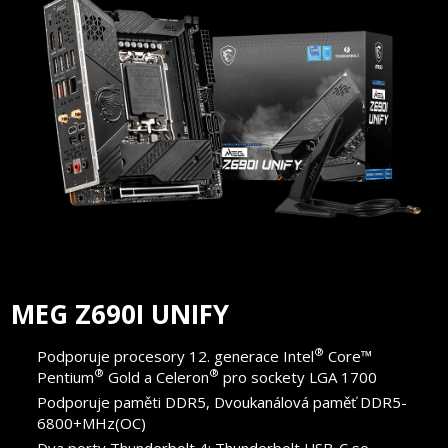
MEG Z690I UNIFY
®
Podporuje procesory 12. generace Intel
Core™
®
®
Pentium
Gold a Celeron
pro sockety LGA 1700
Podporuje paměti DDR5, Dvoukanálová paměť DDR5-
6800+MHz(OC)