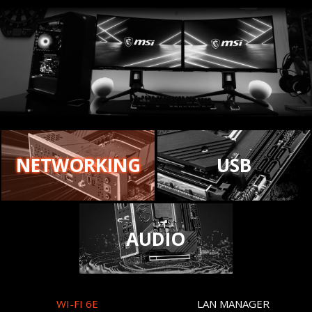
NETWORKING
USB
AUDIO
WI-FI 6E
LAN MANAGER