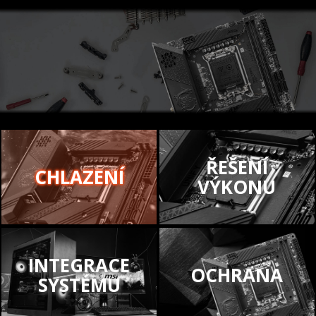
ŘEŠENÍ
CHLAZENÍ
VÝKONU
INTEGRACE
OCHRANA
SYSTÉMU