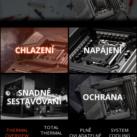
CHLAZENÍ
NAPÁJENÍ
SNADNÉ
OCHRANA
SESTAVOVÁNÍ
TOTAL
THERMAL
PLNĚ
SYSTEM
THERMAL
OVERVIEW
OVLADATELNÉ
COOLING