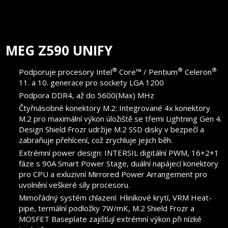
MEG Z590 UNIFY
®
®
®
Podporuje procesory Intel
Core™ / Pentium
Celeron
11. a 10. generace pro sockety LGA 1200
Podpora DDR4, až do 5600(Max) MHz
Čtyřnásobné konektory M.2: Integrované 4x konektory
M.2 pro maximální výkon úložiště se třemi Lightning Gen 4.
Design Shield Frozr udržije M.2 SSD disky v bezpečí a
zabraňuje přehlcení, což zrychluje jejich běh.
Extrémní power design: INTERSIL digitální PWM, 16+2+1
fáze s 90A Smart Power Stage, duální napájecí konektory
pro CPU a exluzivní Mirrored Power Arrangement pro
uvolnění veškeré síly procesoru.
Mimořádný systém chlazení: Hliníkové krytí, VRM Heat-
pipe, termální podložky 7W/mK, M.2 Shield Frozr a
MOSFET Baseplate zajišťují extrémní výkon při nízké