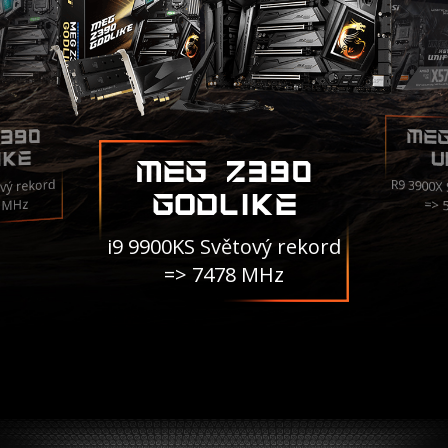
ME
390
IKE
U
MEG Z390
R9 3900X
vý rekord
GODLIKE
3 MHz
=> 
i9 9900KS Světový rekord
=> 7478 MHz