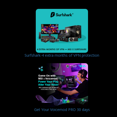
Surfshark-4 extra months of VPN protection
Get Your Voicemod PRO 30 days