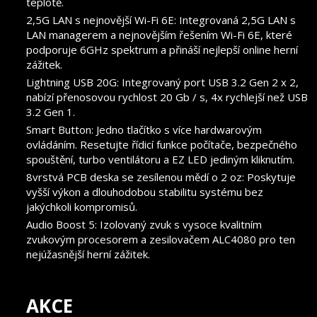
teplotě.
2,5G LAN s nejnovější Wi-Fi 6E: Integrovaná 2,5G LAN s
LAN managerem a nejnovějším řešením Wi-Fi 6E, které
podporuje 6GHz spektrum a přináší nejlepší online herní
zážitek.
Lightning USB 20G: Integrovaný port USB 3.2 Gen 2 x 2,
nabízí přenosovou rychlost 20 Gb / s, 4x rychlejší než USB
3.2 Gen 1.
Smart Button: Jedno tlačítko s více hardwarovým
ovládáním. Resetujte řídicí funkce počítače, bezpečného
spouštění, turbo ventilátoru a EZ LED jediným kliknutím.
8vrstvá PCB deska se zesílenou mědí o 2 oz: Poskytuje
vyšší výkon a dlouhodobou stabilitu systému bez
jakýchkoli kompromisů.
Audio Boost 5: Izolovaný zvuk s vysoce kvalitním
zvukovým procesorem a zesilovačem ALC4080 pro ten
nejúžasnější herní zážitek.
AKCE