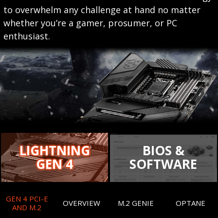
to overwhelm any challenge at hand no matter
whether you’re a gamer, prosumer, or PC
enthusiast.
LIGHTNING
BIOS &
GEN 4
SOFTWARE
GEN 4 PCI-E
OVERVIEW
M.2 GENIE
OPTANE
AND M.2