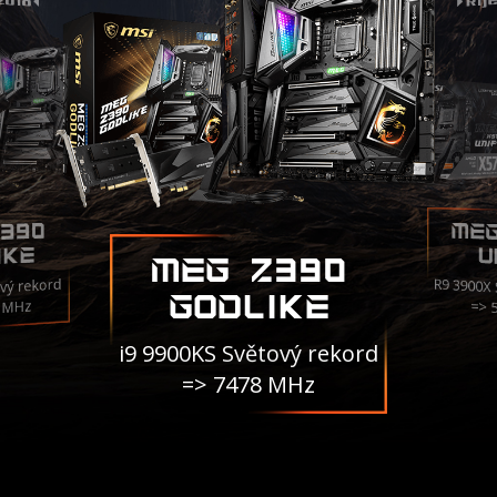
ME
390
IKE
U
MEG Z390
R9 3900X
vý rekord
GODLIKE
3 MHz
=> 
i9 9900KS Světový rekord
=> 7478 MHz