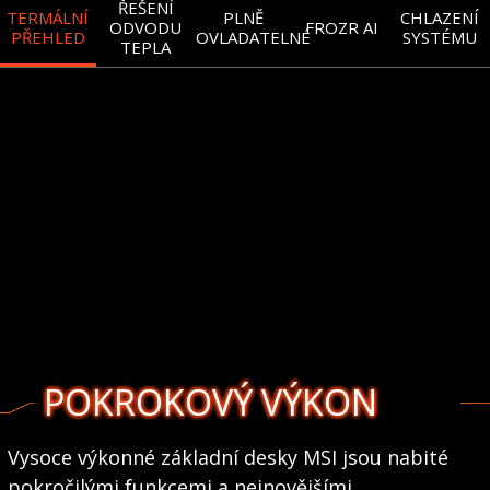
ŘEŠENÍ
TERMÁLNÍ
PLNĚ
CHLAZENÍ
ODVODU
FROZR AI
PŘEHLED
OVLADATELNÉ
SYSTÉMU
TEPLA
POKROKOVÝ VÝKON
Vysoce výkonné základní desky MSI jsou nabité
pokročilými funkcemi a nejnovějšími