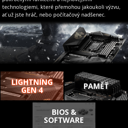
technologiemi, které přemohou jakoukoli výzvu,
ať už jste hráč, nebo počítačový nadšenec.
LIGHTNING
PAMĚŤ
GEN 4
BIOS &
SOFTWARE