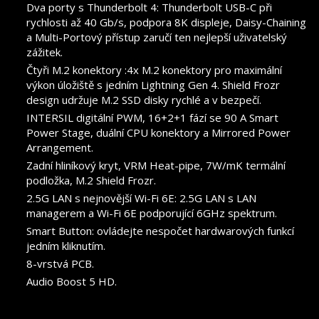
Dva porty s Thunderbolt 4: Thunderbolt USB-C při
rychlosti až 40 Gb/s, podpora 8K displeje, Daisy-Chaining
a Multi-Portový přístup zaručí ten nejlepší uživatelský
zážitek.
Čtyři M.2 konektory :4x M.2 konektory pro maximální
výkon úložiště s jedním Lightning Gen 4. Shield Frozr
design udržuje M.2 SSD disky rychlé a v bezpečí.
INTERSIL digitální PWM, 16+2+1 fází se 90 A Smart
Power Stage, duální CPU konektory a Mirrored Power
Arrangement.
Zadní hliníkový kryt, VRM Heat-pipe, 7W/mK termální
podložka, M.2 Shield Frozr.
2.5G LAN s nejnovější Wi-Fi 6E: 2.5G LAN s LAN
managerem a Wi-Fi 6E podporující 6GHz spektrum.
Smart Button: ovládejte nespočet hardwarových funkcí
jedním kliknutím.
8-vrstvá PCB.
Audio Boost 5 HD.