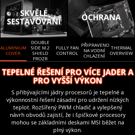
SKVĚLÉ
OCHRANA
SESTAVOVÁNÍ
DOUBLE
PŘIPRAVENO
ALUMINIUM
SIDE M.2
FULLY FAN
THERMAL
NA VODNÍ
COVER
SHIELD
CONTROL
OVERVIEW
CHLAZENÍ
FROZR
TEPELNÉ ŘEŠENÍ PRO VÍCE JADER A
PRO VYŠŠÍ VÝKON
S přibývajícími jádry procesorů je tepelné a
výkonnostní řešení zásadní pro udržení nízkých
teplot. Rozšířený PWM chladič a vylepšený
návrh obvodů zajistí, že i špičkové procesory
mohou se základními deskami MSI běžet na
plný výkon.