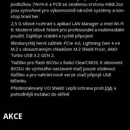
podložkou 7W/m.K a PCB se zesílenou vrstvou mědi 2oz
jsou vytvořené pro výkonnostně náročné systémy a non-
stop hraní her.
2,5 G síťové rozhraní s aplikací LAN Manager a Intel Wi-Fi
6: Moderní síťové řešení pro profesionální a multimediální
použití. Zajišťuje stabilní a rychlé připojení.
Bleskurychlý herní zážitek: PCIe 4.0, Lightning Gen 4 x4
M.2 s oboustranným chladičem M.2 Shield Frozr, AMD
Turbo USB 3.2 GEN 2.
Tlačítko pro flash BIOSu s funkcí ClearCMOS: K obnovení
BIOSU do výchozího nastavení stačí pouze stisknout
tlačítko a pro nahrání nové verze stačí připojit USB
klíčenku.
Předinstalovaný I/O Shield: Lepší ochrana proti
EMI
a
pohodlnější instalaci do skříně.
AKCE