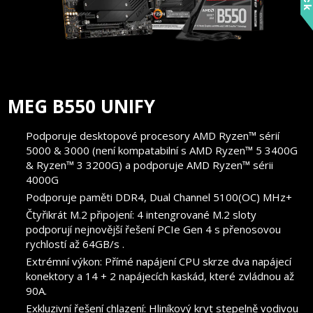
MEG B550 UNIFY
Podporuje desktopové procesory AMD Ryzen™ sérií
5000 & 3000 (není kompatabilní s AMD Ryzen™ 5 3400G
& Ryzen™ 3 3200G) a podporuje AMD Ryzen™ sérii
4000G
Podporuje paměti DDR4, Dual Channel 5100(OC) MHz+
Čtyřikrát M.2 připojení: 4 intengrované M.2 sloty
podporují nejnovější řešení PCIe Gen 4 s přenosovou
rychlostí až 64GB/s .
Extrémní výkon: Přímé napájení CPU skrze dva napájecí
konektory a 14 + 2 napájecích kaskád, které zvládnou až
90A.
Exkluzivní řešení chlazení: Hliníkový kryt stepelně vodivou