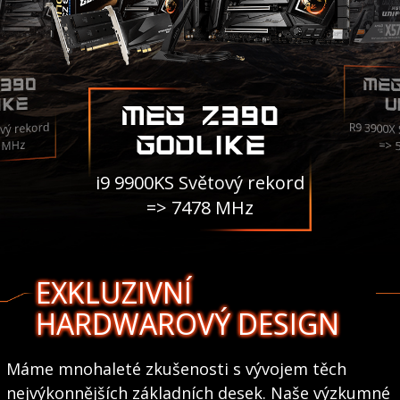
ME
390
IKE
U
MEG Z390
R9 3900X
vý rekord
GODLIKE
3 MHz
=> 
i9 9900KS Světový rekord
=> 7478 MHz
EXKLUZIVNÍ
HARDWAROVÝ DESIGN
Máme mnohaleté zkušenosti s vývojem těch
nejvýkonnějších základních desek. Naše výzkumné