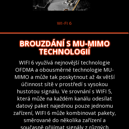
WI-FI 6
BROUZDÁNÍ S MU-MIMO
TECHNOLOGIÍ
WIFI 6 využívá nejnovější technologie
OFDMA a obousměrné technologie MU-
MIMO a může tak poskytnout až 4x větší
účinnost sítě v prostředí s vysokou
hustotou signálu. Ve srovnání s WIFI 5,
která může na každém kanálu odesílat
datový paket najednou pouze jednomu
zařízení, WIFI 6 může kombinovat pakety,
směrované do několika zařízení a
současně přijímat signály z různých