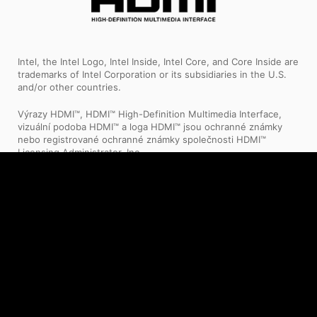
Intel, the Intel Logo, Intel Inside, Intel Core, and Core Inside are
trademarks of Intel Corporation or its subsidiaries in the U.S.
and/or other countries.
Výrazy HDMI™, HDMI™ High-Definition Multimedia Interface,
vizuální podoba HDMI™ a loga HDMI™ jsou ochranné známky
nebo registrované ochranné známky společnosti HDMI™
Licensing Administrator, Inc.
MSI, MSI gaming, dragon, and dragon shield names and logos,
as well as any other MSI service or product names or logos
displayed on the MSI website, are registered trademarks or
trademarks of MSI. The names and logos of third party
products and companies shown on our website and used in
the materials are the property of their respective owners and
may also be trademarks. MSI trademarks and copyrighted
materials may be used only with written permission from MSI.
Any rights not expressly granted herein are reserved.
1. Konkrétní specifikace se liší dle regionu a může se změnit