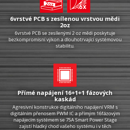
6vrstvé PCB s zesílenou vrstvou mědi
2oz
6vrstvé PCB se zesílenými 2 oz mědi poskytuje
bezkompromisní výkon a dlouhotrvající systémovou
stabilitu.
Přímé napájení 16+1+1 fázových
kaskád
Agresivní konstrukce digitálního napájení VRM s
digitálním přenosem PWM IC a přímým 16fázovým
napájecím systémem se 75A Smart Power Stage
zajistí hladký chod vašeho systému i v těch