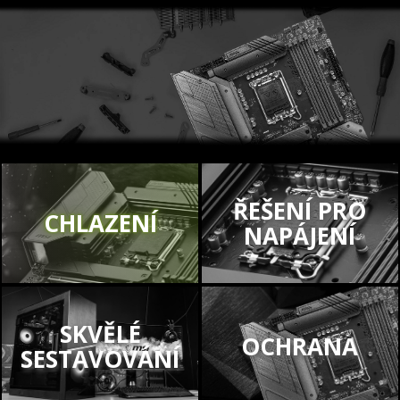
ŘEŠENÍ PRO
CHLAZENÍ
NAPÁJENÍ
SKVĚLÉ
OCHRANA
SESTAVOVÁNÍ