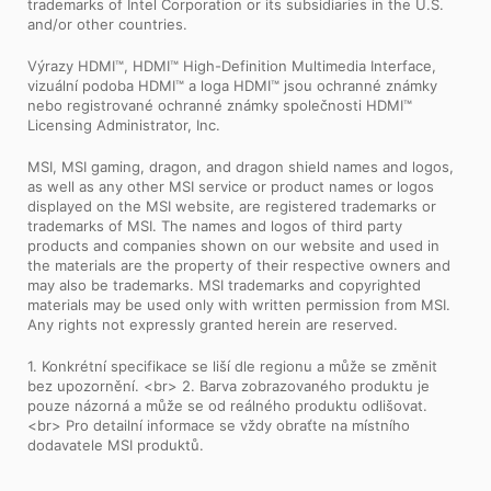
trademarks of Intel Corporation or its subsidiaries in the U.S.
and/or other countries.
Výrazy HDMI™, HDMI™ High-Definition Multimedia Interface,
vizuální podoba HDMI™ a loga HDMI™ jsou ochranné známky
nebo registrované ochranné známky společnosti HDMI™
Licensing Administrator, Inc.
MSI, MSI gaming, dragon, and dragon shield names and logos,
as well as any other MSI service or product names or logos
displayed on the MSI website, are registered trademarks or
trademarks of MSI. The names and logos of third party
products and companies shown on our website and used in
the materials are the property of their respective owners and
may also be trademarks. MSI trademarks and copyrighted
materials may be used only with written permission from MSI.
Any rights not expressly granted herein are reserved.
1. Konkrétní specifikace se liší dle regionu a může se změnit
bez upozornění. <br> 2. Barva zobrazovaného produktu je
pouze názorná a může se od reálného produktu odlišovat.
<br> Pro detailní informace se vždy obraťte na místního
dodavatele MSI produktů.