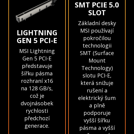
SMT PCIE 5.0
SLOT
Základní desky
MSI používají
LIGHTNING
pokročilou
GEN 5 PCI-E
technologii
MSI Lightning
SMT (Surface
Gen 5 PCI-E
Mount
představuje
Technology)
šířku pásma
slotu PCI-E,
rozhraní x16
která snižuje
na 128 GB/s,
rušení a
což je
elektrický šum
dvojnásobek
a plně
rychlosti
podporuje
předchozí
vyšší šířku
generace.
pásma a vyšší