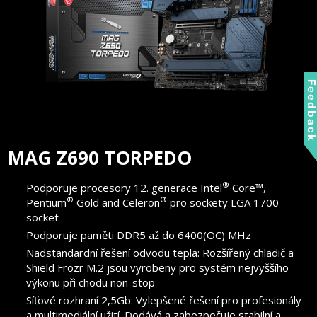
Feedbac
MAG Z690 TORPEDO
®
Podporuje procesory 12. generace Intel
Core™,
®
®
Pentium
Gold and Celeron
pro sockety LGA 1700
socket
Podporuje paměti DDR5 až do 6400(OC) MHz
Nadstandardní řešení odvodu tepla: Rozšířený chladič a
Shield Frozr M.2 jsou vyrobeny pro systém nejvyššího
výkonu při chodu non-stop
Síťové rozhraní 2,5Gb: Vylepšené řešení pro profesionály
a multimediální užití. Dodává a zabezpečuje stabilní a