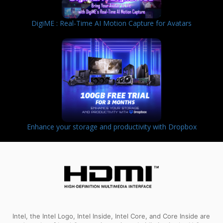
DigiME : Real-Time AI Motion Capture for Avatars
Enhance your storage and productivity with Dropbox
Intel, the Intel Logo, Intel Inside, Intel Core, and Core Inside are