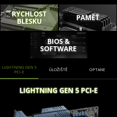
RYCHLOST
PAMĚŤ
BLESKU
BIOS &
SOFTWARE
LIGHTNING GEN 5
ÚLOŽIŠTĚ
OPTANE
PCI-E
LIGHTNING GEN 5 PCI-E