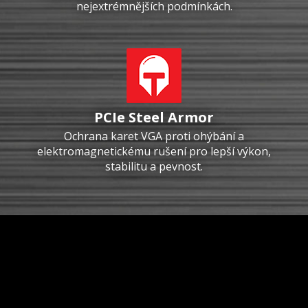
nejextrémnějších podmínkách.
PCIe Steel Armor
Ochrana karet VGA proti ohýbání a
elektromagnetickému rušení pro lepší výkon,
stabilitu a pevnost.