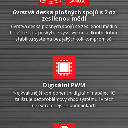
6vrstvá deska plošných spojů s 2 oz
zesílenou mědí
6vrstvá deska plošných spojů se zesílenou mědí o
tloušťce 2 oz poskytuje vyšší výkon a dlouhodobou
stabilitu systému bez jakýchkoli kompromisů.
Digitální PWM
Nejkvalitnější komponentní digitální napájecí IC
zajišťuje bezproblémový chod systému i v těch
nejextrémnějších podmínkách.