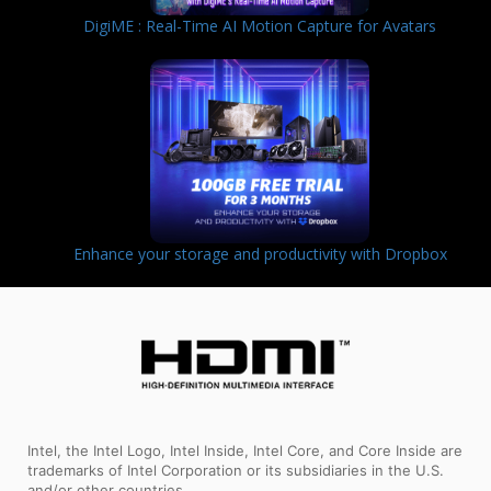
DigiME : Real-Time AI Motion Capture for Avatars
Enhance your storage and productivity with Dropbox
Intel, the Intel Logo, Intel Inside, Intel Core, and Core Inside are
trademarks of Intel Corporation or its subsidiaries in the U.S.
and/or other countries.