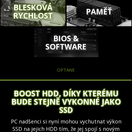
BLESKOVÁ
PAMĚŤ
RYCHLOST
BIOS &
SOFTWARE
OPTANE
BOOST HDD, DÍKY KTERÉMU
BUDE STEJNĚ VYKONNÉ JAKO
SSD
PC nadšenci si nyní mohou vychutnat výkon
SSD na jejich HDD tím, že jej spojí s novým