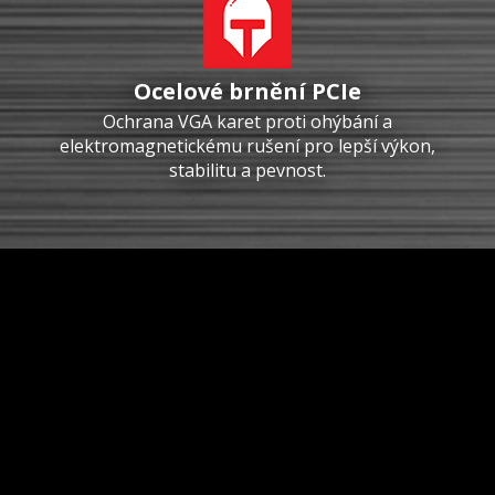
Ocelové brnění PCIe
Ochrana VGA karet proti ohýbání a
elektromagnetickému rušení pro lepší výkon,
stabilitu a pevnost.