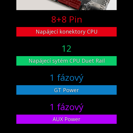
8+8 Pin
Napájecí konektory CPU
12
Napájecí sytém CPU Duet Rail
1 fázový
GT Power
1 fázový
AUX Power