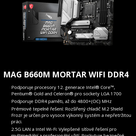
MAG B660M MORTAR WIFI DDR4
Podporuje procesory 12. generace Intel® Core™,
Pentium® Gold and Celeron® pro sockety LGA 1700
Podporuje DDR4 paměti, až do 4800+(OC) MHz
Prémiové tepelné řešení: Rozšířený chladič M.2 Shield
Frozr je určen pro vysoce výkonný systém a nepřetržitou
práci.
2.5G LAN a Intel Wi-Fi: Vylepšené síťové řešení pro
multimediální a profesionální užití. Poskytuje bezpečné,