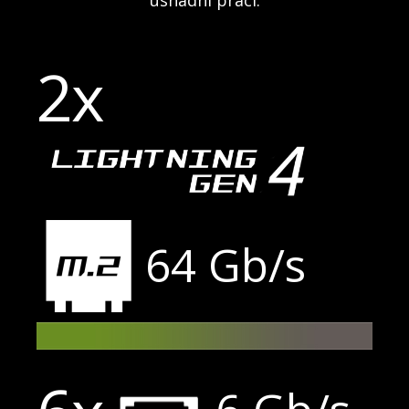
usnadní práci.
2x
64 Gb/s