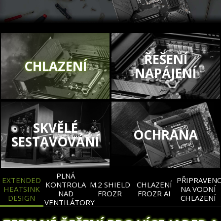
ŘEŠENÍ
CHLAZENÍ
NAPÁJENÍ
SKVĚLÉ
OCHRANA
SESTAVOVÁNÍ
PLNÁ
EXTENDED
PŘIPRAVEN
KONTROLA
M.2 SHIELD
CHLAZENÍ
HEATSINK
NA VODNÍ
NAD
FROZR
FROZR AI
DESIGN
CHLAZENÍ
VENTILÁTORY