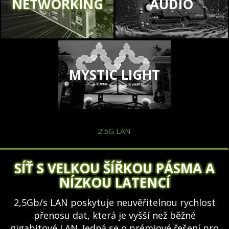
NETWORKING
AUDIO
MYSTIC LIGHT
2.5G LAN
SÍŤ S VELKOU ŠÍŘKOU PÁSMA A
NÍZKOU LATENCÍ
2,5Gb/s LAN poskytuje neuvěřitelnou rychlost
přenosu dat, která je vyšší než běžné
gigabitové LAN. Jedná se o prémiové řešení pro