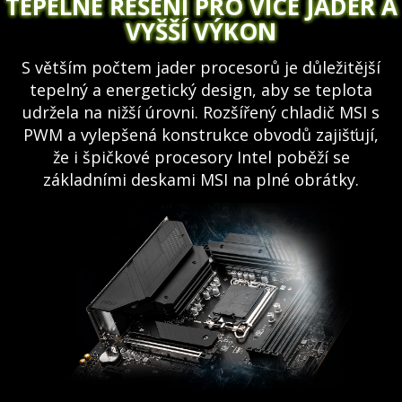
TEPELNÉ ŘEŠENÍ PRO VÍCE JADER A
VYŠŠÍ VÝKON
S větším počtem jader procesorů je důležitější
tepelný a energetický design, aby se teplota
udržela na nižší úrovni. Rozšířený chladič MSI s
PWM a vylepšená konstrukce obvodů zajišťují,
že i špičkové procesory Intel poběží se
základními deskami MSI na plné obrátky.