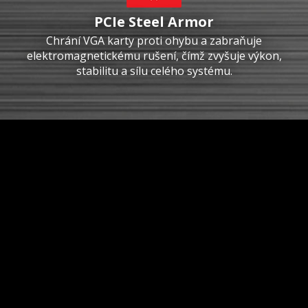
PCIe Steel Armor
Chrání VGA karty proti ohybu a zabraňuje
elektromagnetickému rušení, čímž zvyšuje výkon,
stabilitu a sílu celého systému.