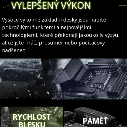
VYLEPŠENÝ VÝKON
Vysoce výkonné základní desky jsou nabité
pokročilými funkcemi a nejnovějšími
technologiemi, které překonají jakoukoliv výzvu,
ať už jste hráč, prosumer nebo počítačový
nadšenec.
RYCHLOST
PAMĚŤ
BLESKU