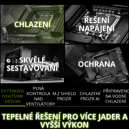
ŘEŠENÍ
CHLAZENÍ
NAPÁJENÍ
SKVĚLÉ
OCHRANA
SESTAVOVÁNÍ
PLNÁ
EXTENDED
PŘIPRAVEN
KONTROLA
M.2 SHIELD
CHLAZENÍ
HEATSINK
NA VODNÍ
NAD
FROZR
FROZR AI
DESIGN
CHLAZENÍ
VENTILÁTORY
TEPELNÉ ŘEŠENÍ PRO VÍCE JADER A
VYŠŠÍ VÝKON