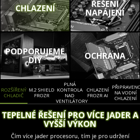
ŘEŠENÍ
CHLAZENÍ
NAPÁJENÍ
PODPORUJEME
OCHRANA
DIY
PLNÁ
PŘIPRAVEN
ROZŠÍŘENÝ
M.2 SHIELD
KONTROLA
CHLAZENÍ
NA VODNÍ
CHLADIČ
FROZR
NAD
FROZR AI
CHLAZENÍ
VENTILÁTORY
TEPELNÉ ŘEŠENÍ PRO VÍCE JADER A
VYŠŠÍ VÝKON
Čím více jader procesoru, tím je pro udržení