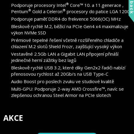
Feedbac
®
Podporuje procesory Intel
Core™ 10. a 11.generace ,
®
®
Pentium
Gold a Celeron
procesory do patice LGA 1200
Podporuje paměť DDR4 do frekvence 5066(OC) MHz
Bleskově rychlé M.2, běžící na PCIe Gen4 x4 maximalizuje
výkon NVMe SSD
Prémiové tepelné řešení včetně rozšířeného chladiče a
chlazení M.2 slotů Shield Frozr, zajišťující vysoký výkon
Vestavěné 2.5Gb LAN a Gigabit LAN připojení přináší
jedinečné herní zážitky bez lagů
Bleskově rychlé USB 3.2, které díky Gen2x2 řadiči nabízí
přenosovou rychlost až 20Gb/s na USB Type-C
Audio Boost pro poslech zvuku ve studiové kvalitě
Multi-GPU: Podporuje 2-way AMD Crossfire™, navíc se
zlepšenou ochranou Steel Armor na PCIe slotech
AKCE