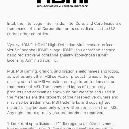
Intel, the Intel Logo, Intel Inside, Intel Core, and Core Inside are
trademarks of Intel Corporation or its subsidiaries in the U.S.
and/or other countries.
Výrazy HDMI™, HDMI™ High-Definition Multimedia Interface,
vizuální podoba HDMI™ a loga HDMI™ jsou ochranné známky
nebo registrované ochranné známky společnosti HDMI™
Licensing Administrator, Inc.
MSI, MSI gaming, dragon, and dragon shield names and logos,
as well as any other MSI service or product names or logos
displayed on the MSI website, are registered trademarks or
trademarks of MSI. The names and logos of third party
products and companies shown on our website and used in
the materials are the property of their respective owners and
may also be trademarks. MSI trademarks and copyrighted
materials may be used only with written permission from MSI.
Any rights not expressly granted herein are reserved.
1. Konkrétní specifikace se liší dle regionu a může se změnit
bez upozornění. <br> 2. Barva zobrazovaného produktu je