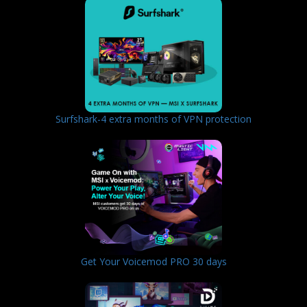
Surfshark-4 extra months of VPN protection
Get Your Voicemod PRO 30 days