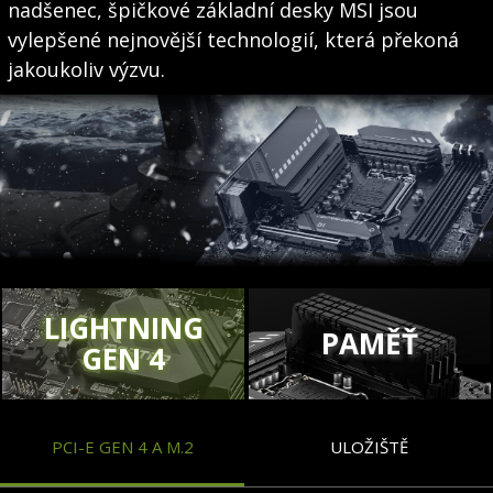
nadšenec, špičkové základní desky MSI jsou
vylepšené nejnovější technologií, která překoná
jakoukoliv výzvu.
LIGHTNING
PAMĚŤ
GEN 4
PCI-E GEN 4 A M.2
ULOŽIŠTĚ