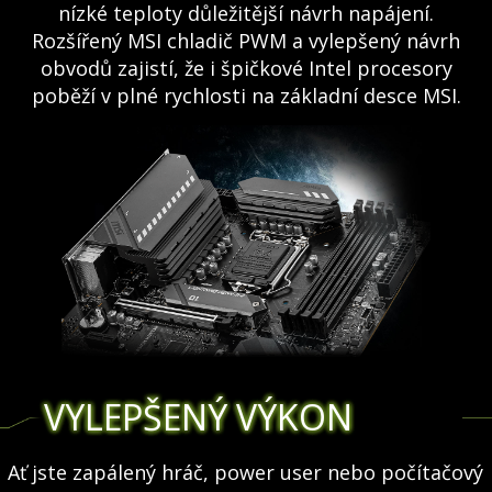
nízké teploty důležitější návrh napájení.
Rozšířený MSI chladič PWM a vylepšený návrh
obvodů zajistí, že i špičkové Intel procesory
poběží v plné rychlosti na základní desce MSI.
VYLEPŠENÝ VÝKON
Ať jste zapálený hráč, power user nebo počítačový