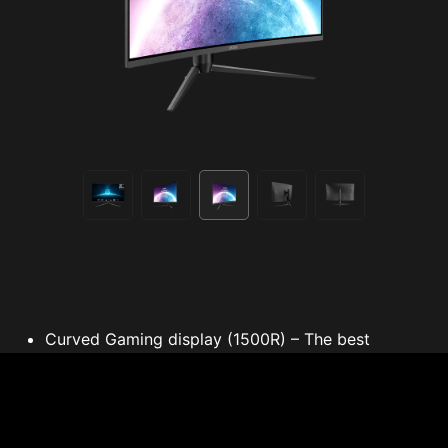
Curved Gaming display (1500R) – The best
gameplay immersion.
170Hz Refresh Rate – Real smooth gaming.
1ms response time – eliminate screen tearing and
choppy frame rates.