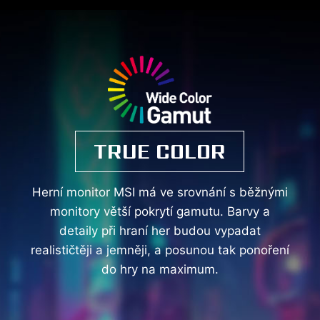
TRUE COLOR
Herní monitor MSI má ve srovnání s běžnými
monitory větší pokrytí gamutu. Barvy a
detaily při hraní her budou vypadat
realističtěji a jemněji, a posunou tak ponoření
do hry na maximum.