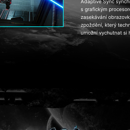
Adaptive Sync synchr
s grafickým procesor
zasekávání obrazovk
zpoždění, který tech
umožní vychutnat si h