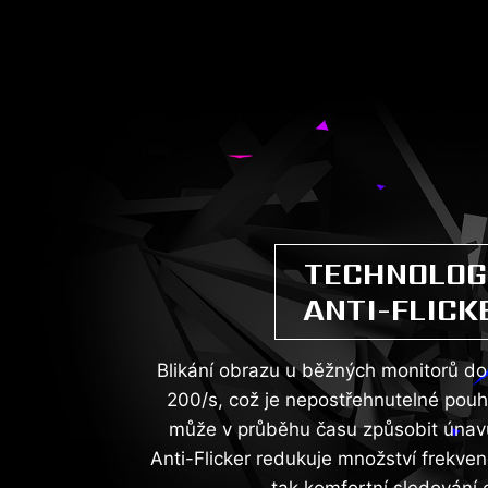
TECHNOLOG
ANTI-FLICK
Blikání obrazu u běžných monitorů d
200/s, což je nepostřehnutelné po
může v průběhu času způsobit únav
Anti-Flicker redukuje množství frekvenc
tak komfortní sledování 