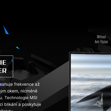
IE
ER
osahuje frekvence až
uhým okem, nicméně
u. Technologie MSI
i blikání a poskytuje
obrazu.