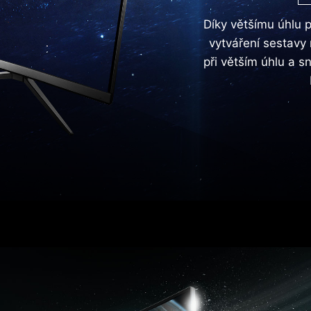
Díky většímu úhlu p
vytváření sestavy 
při větším úhlu a 