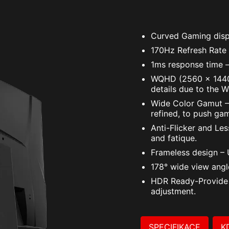
Curved Gaming disp
170Hz Refresh Rate
1ms response time –
WQHD (2560 x 1440) 
details due to the 
Wide Color Gamut – 
refined, to push gam
Anti-Flicker and Le
and fatique.
Frameless design – 
178° wide view angl
HDR Ready-Provide 
adjustment.
SPECIFIKACE
K