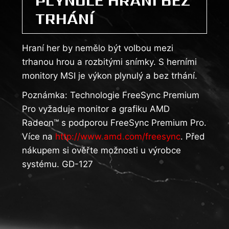
PLYNULÉ HRANÍ BEZ
TRHÁNÍ
Hraní her by nemělo být volbou mezi
trhanou hrou a rozbitými snímky. S herními
monitory MSI je výkon plynulý a bez trhání.
Poznámka: Technologie FreeSync Premium
Pro vyžaduje monitor a grafiku AMD
Radeon™ s podporou FreeSync Premium Pro.
Více na
http://www.amd.com/freesync
. Před
nákupem si ověřte možnosti u výrobce
systému. GD-127