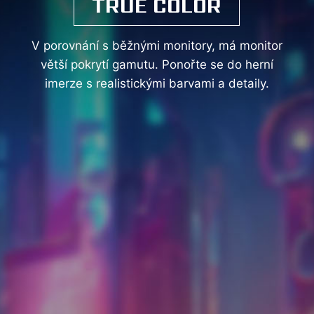
TRUE COLOR
V porovnání s běžnými monitory, má monitor
větší pokrytí gamutu. Ponořte se do herní
imerze s realistickými barvami a detaily.