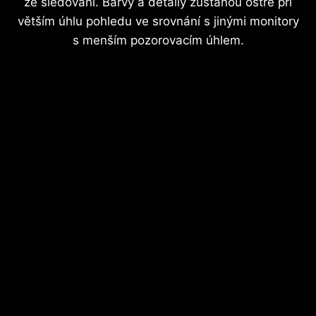
ze sledování. Barvy a detaily zůstanou ostré při
větším úhlu pohledu ve srovnání s jinými monitory
s menším pozorovacím úhlem.