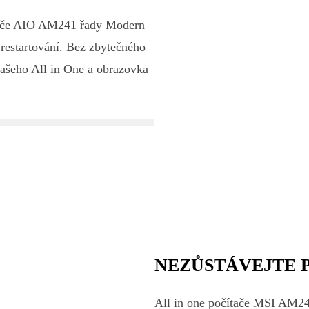
ítače AIO AM241 řady Modern
 restartování. Bez zbytečného
vašeho All in One a obrazovka
NEZŮSTÁVEJTE 
All in one počítače MSI AM