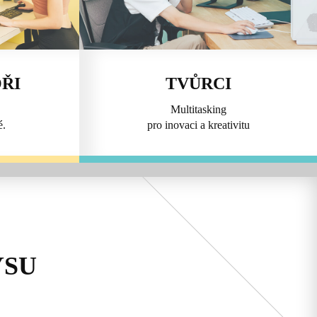
ŘI
TVŮRCI
Multitasking
é.
pro inovaci a kreativitu
YSU