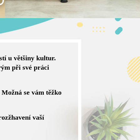
í u většiny kultur.
rým při své práci
? Možná se vám těžko
rozžhavení vaší