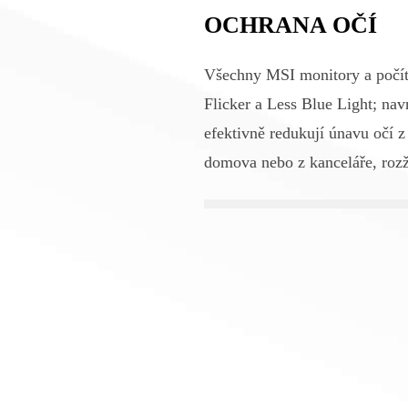
OCHRANA OČÍ
Všechny MSI monitory a počít
Flicker a Less Blue Light; navr
efektivně redukují únavu očí 
domova nebo z kanceláře, rozž