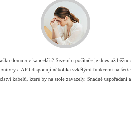
dačku doma a v kanceláři? Sezení u počítače je dnes už běžnou 
nitory a AIO disponují několika svkělými funkcemi na šetřen
ožství kabelů, které by na stole zavazely. Snadné uspořádání 