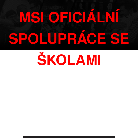
MSI OFICIÁLNÍ
SPOLUPRÁCE SE
ŠKOLAMI
V roce 2020 spustilo MSI partnerský program pro vybrané škol
a univerzity, které svým studijním programem cílí na počítačové
benefitů. Studenti, budoucí profesionální hráči, získávají mo
kterou MSI nabízí a díky které už během svého studia mohou