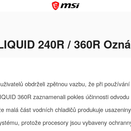
QUID 240R / 360R Ozná
živatelů obdrželi zpětnou vazbu, že při používán
D 360R zaznamenali pokles účinnosti odvodu t
 že malá část vodních chladičů produkuje usazenin
ystému, protože procesory jsou vybaveny ochrann