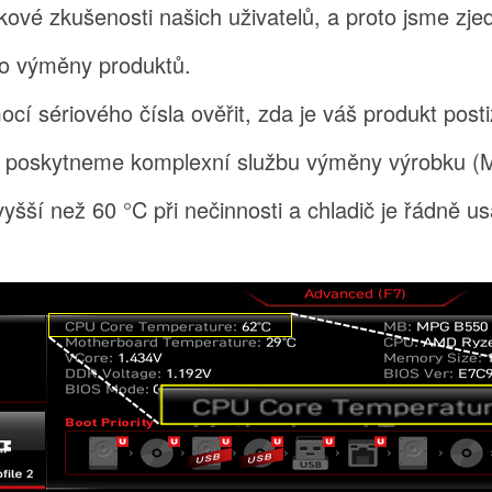
lkové zkušenosti našich uživatelů, a proto jsme zj
pro výměny produktů.
ocí sériového čísla ověřit, zda je váš produkt po
pla, poskytneme komplexní službu výměny výrobk
 vyšší než 60 °C při nečinnosti a chladič je řádně