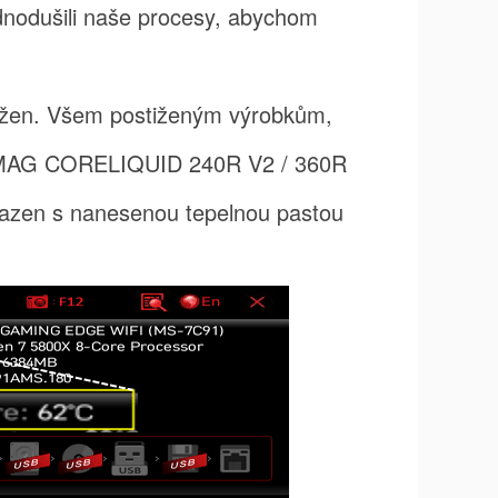
ednodušili naše procesy, abychom
stižen. Všem postiženým výrobkům,
u (MAG CORELIQUID 240R V2 / 360R
 usazen s nanesenou tepelnou pastou