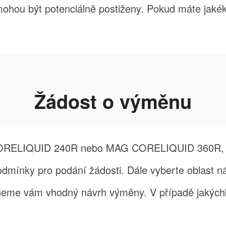
ou být potenciálně postiženy. Pokud máte jakékol
Žádost o výměnu
CORELIQUID 240R nebo MAG CORELIQUID 360R, pře
odmínky pro podání žádosti. Dále vyberte oblast ná
eme vám vhodný návrh výměny. V případě jakýchk
.