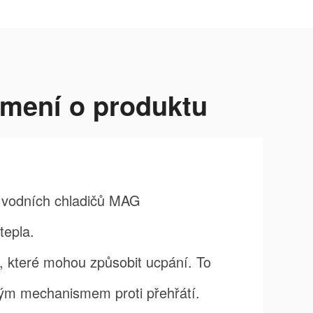
mení o produktu
í vodních chladičů MAG
epla.
y, které mohou způsobit ucpání. To
ým mechanismem proti přehřátí.