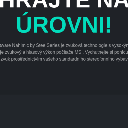
ÚROVNI!
tware Nahimic by SteelSeries je zvuková technologie s vysokým
je zvukový a hlasový výkon počítače MSI. Vychutnejte si pohlcují
 zvuk prostřednictvím vašeho standardního stereofonního vybav
ZLEPŠETE VŠECHNY TYPY ZVUKU