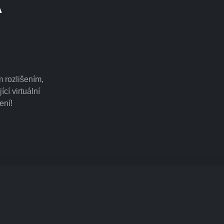
 rozlišením,
cí virtuální
ení!