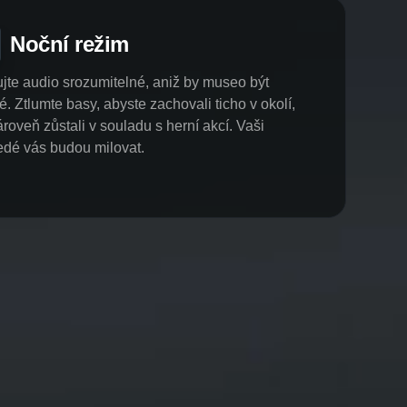
Noční režim
jte audio srozumitelné, aniž by museo být
té. Ztlumte basy, abyste zachovali ticho v okolí,
ároveň zůstali v souladu s herní akcí. Vaši
dé vás budou milovat.