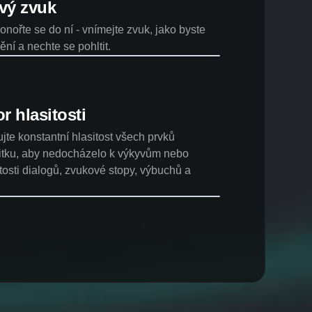
vý zvuk
onořte se do ní - vnímejte zvuk, jako byste
dění a nechte se pohltit.
or hlasitosti
jte konstantní hlasitost všech prvků
itku, aby nedocházelo k výkyvům nebo
osti dialogů, zvukové stopy, výbuchů a