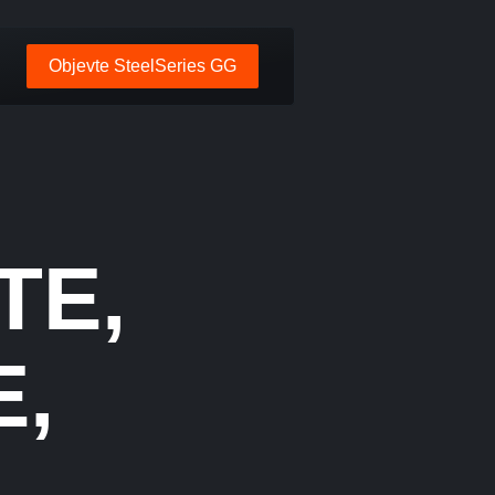
Objevte SteelSeries GG
TE,
,
A