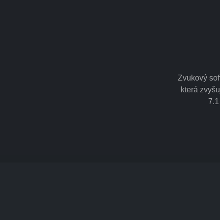
Zvukový sof
která zvyšu
7.1