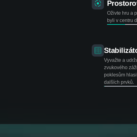
Prostoro
Oživte hru a p
byli v centru 
Stabilizát
Vyvažte a udržu
zvukového záž
poklesům hlasit
dalších prvků.