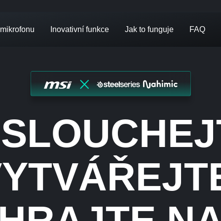
 mikrofonu
Inovativní funkce
Jak to funguje
FAQ
SLOUCHEJ
VYTVÁŘEJTE
HRAJTE N