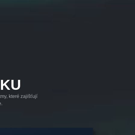
UKU
y, které zajišťují
e.