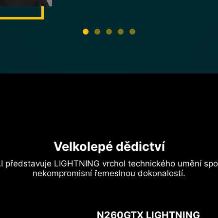
Cmaker
HWBOT Profil
Velkolepé dědictví
 představuje LIGHTNING vrchol technického umění spole
nekompromisní řemeslnou dokonalostí.
N260GTX LIGHTNING