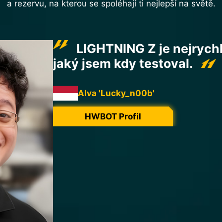
a rezervu, na kterou se spoléhají ti nejlepší na světě.
Tato grafická karta MS
je skutečně stvořena k pře
rekordů!
Měřicí body pro tři hlavní napětí jsou sna
monitorování a jádro je zcela obklopeno 
které generují extrémně stabilní napětí a u
pozitivní teplotě během extrémního přetak
kondenzaci.
Deska plošných spojů, která odolává extr
optimalizovaný pro efektivitu a software, 
nad všemi napětími, se spojují, aby dosáh
jádra RTX 5090 blížících se 3800 MHz.
Bylo nám potěšením přetaktovat tento mod
spolupráci s Infomax Paris překonat někol
bude brzy následovat.
Skvělá práce a díky, MSI.