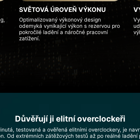
SVĚTOVÁ ÚROVEŇ VÝKONU
V
g,
Optimalizovaný výkonový design
Vy
odemyká vynikající výkon s rezervou pro
ud
pokročilé ladění a náročné pracovní
vý
zatížení.
Důvěřují ji elitní overclockeři
vinutá, testovaná a ověřená elitními overclockery, je nav
. Od extrémních zátěžových testů až po reálné ladění p