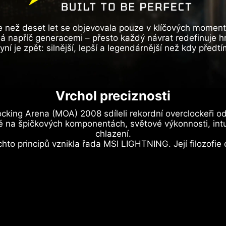
e než deset let se objevovala pouze v klíčových momen
á napříč generacemi – přesto každý návrat redefinuje hr
yní je zpět: silnější, lepší a legendárnější než kdy předtí
Vrchol preciznosti
ocking Arena (MOA) 2008 sdíleli rekordní overclockeři 
 na špičkových komponentách, světové výkonnosti, intu
chlazení.
hto principů vznikla řada MSI LIGHTNING. Její filozofie 