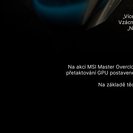
„Víc
Vzácn
„N
Na akci MSI Master Overcl
přetaktování GPU postavené
Na základě těc