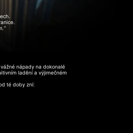
tech.
anice.
m.“
odvážné nápady na dokonalé
itivním ladění a výjimečném
od té doby zní: