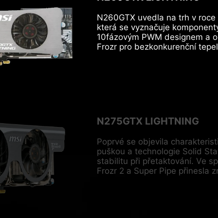
N260GTX uvedla na trh v roce 
která se vyznačuje komponenty
10fázovým PWM designem a or
Frozr pro bezkonkurenční tepe
N275GTX LIGHTNING
Poprvé se objevila charakterist
puškou a technologie Solid St
stabilitu při přetaktování. Ve 
Frozr 2 a Super Pipe přinesla z