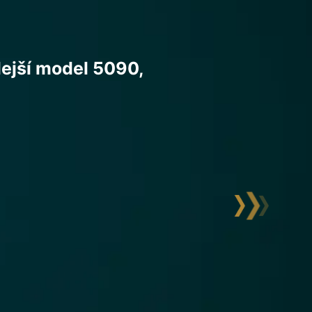
I RTX 5090 Lightning
konávání všech
dno přístupné pro dokonalé
četnými robustními MOSFETy,
držují desku plošných spojů při
tování, čímž zabraňují nežádoucí
émně nízkým teplotám, BIOS
který poskytuje úplnou kontrolu
ly bezprecedentních frekvencí
el 5090 Lightning a ve
ik světových rekordů. Zbytek