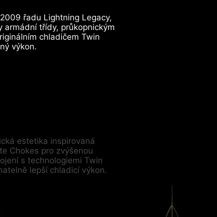
2009 řadu Lightning Legacy,
 armádní třídy, průkopnickým
iginálním chladičem Twin
lný výkon.
ická estetika inspirovaná
ate Chokes pro zvýšenou
spojení s technologiemi Twin
natelně lepší chladicí výkon.