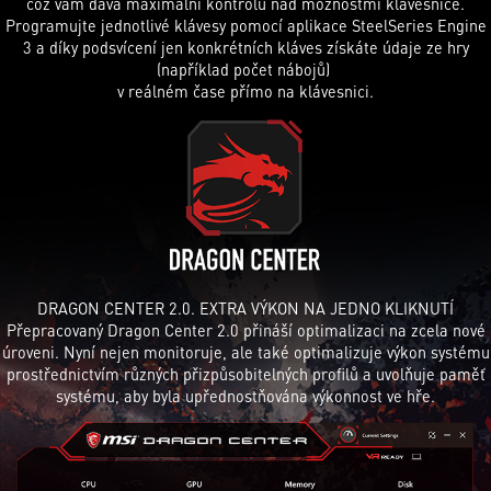
což vám dává maximální kontrolu nad možnostmi klávesnice.
Programujte jednotlivé klávesy pomocí aplikace SteelSeries Engine
3 a díky podsvícení jen konkrétních kláves získáte údaje ze hry
(například počet nábojů)
v reálném čase přímo na klávesnici.
DRAGON CENTER 2.0. EXTRA VÝKON NA JEDNO KLIKNUTÍ
Přepracovaný Dragon Center 2.0 přináší optimalizaci na zcela nové
úroveni. Nyní nejen monitoruje, ale také optimalizuje výkon systému
prostřednictvím různých přizpůsobitelných profilů a uvolňuje paměť
systému, aby byla upřednostňována výkonnost ve hře.