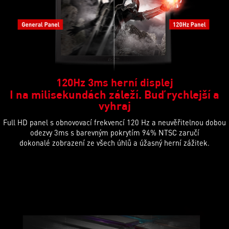
120Hz 3ms herní displej
I na milisekundách záleží. Buď rychlejší a
vyhraj
Full HD panel s obnovovací frekvencí 120 Hz a neuvěřitelnou dobou
odezvy 3ms s barevným pokrytím 94% NTSC zaručí
dokonalé zobrazení ze všech úhlů a úžasný herní zážitek.