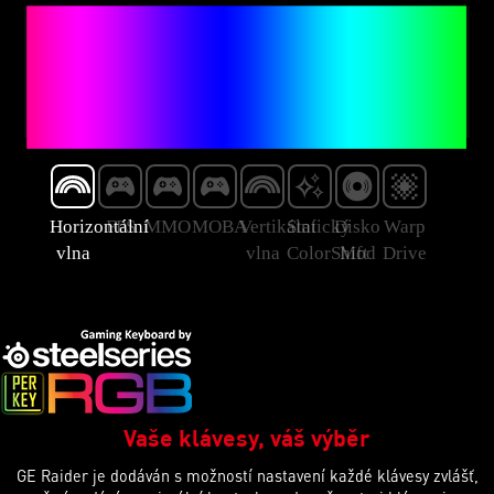
Horizontální
FPS
MMO
MOBA
Vertikální
Statický
Disko
Warp
vlna
vlna
ColorShift
Mod
Drive
Vaše klávesy, váš výběr
GE Raider je dodáván s možností nastavení každé klávesy zvlášť,