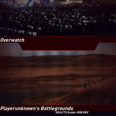
Overwatch
Playerunknown's Battlegrounds
GE63/73 Raider RGB 8RE
Previous
Next