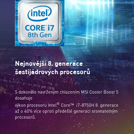
Nejnovější 8. generace
šestijádrových procesorů
S dokonale navrženým chlazením MSI Cooler Boost 5
dosahuje
®
výkon procesoru Intel
Core™ i7-8750H 8. generace
až o 40% více oproti předešlé generaci srovnatelným
procesorů.