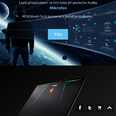
Lepší přizpůsobení ve hře nebo při poslechu hudby
Mikrofon
Křišťálově čistá konverze s potlačením šumu.
Více