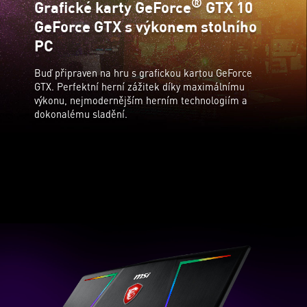
®
Grafické karty GeForce
GTX 10
GeForce GTX s výkonem stolního
PC
Buď připraven na hru s grafickou kartou GeForce
GTX. Perfektní herní zážitek díky maximálnímu
výkonu, nejmodernějším herním technologiím a
dokonalému sladění.