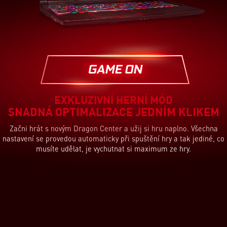
Optimalizace podsvícení
Optimalizace audia a videa
Optimalizace systému
Uvolní paměť a nastaví priority herních aplikací
Nastaví klávesnici a podsvícení
Přizpůsobí nastavení TrueColor a Nahimic efektů
EXKLUZIVNÍ HERNÍ MÓD
SNADNÁ OPTIMALIZACE JEDNÍM KLIKEM
Začni hrát s novým Dragon Center a užij si hru naplno. Všechna
nastavení se provedou automaticky při spuštění hry a tak jediné, co
musíte udělat, je vychutnat si maximum ze hry.