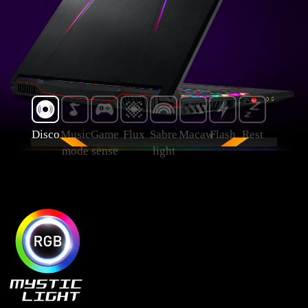
Disco
Music
Game
Flux
Sabre
Macaw
Flash
Rest
mode
sense
light