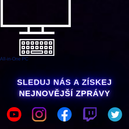
All-in-One PC
SLEDUJ NÁS A ZÍSKEJ
NEJNOVĚJŠÍ ZPRÁVY