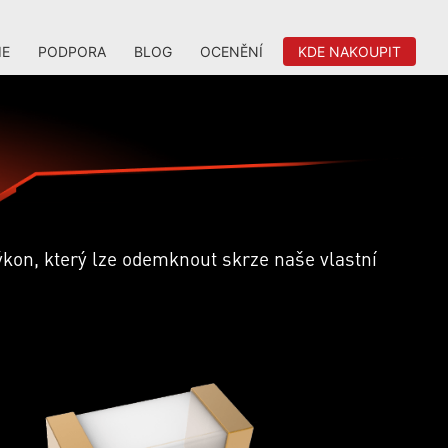
IE
PODPORA
BLOG
OCENĚNÍ
KDE NAKOUPIT
ýkon, který lze odemknout skrze naše vlastní