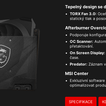
Tepelný design se 
TORX Fan 3.0:
Oceň
statický tlak a pos
Afterburner Overclo
Podporuje konfigura
OC Scanner:
Automa
přetaktování.
On Screen Display:
čase.
Predator:
Záznam vi
MSI Center
Exkluzivní software
optimalizovat produ
SPECIFIKACE
K