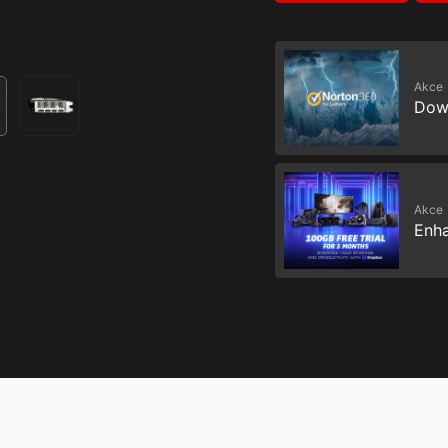
Akce
Dow
Akce
Enha