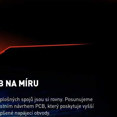
B NA MÍRU
plošných spojů jsou si rovny. Posunujeme
lastním návrhem PCB, který poskytuje vyšší
epšené napájecí obvody.