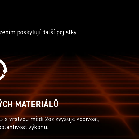
ením poskytují další pojistky
ÝCH MATERIÁLŮ
 s vrstvou mědi 2oz zvyšuje vodivost,
polehlivost výkonu.