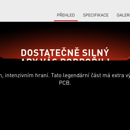
PŘEHLED
SPECIFIKACE
GALER
DOSTATEČNĚ SILNÝ
ABY VÁS PODPOŘIL!
 intenzivním hraní. Tato legendární část má extra v
PCB.