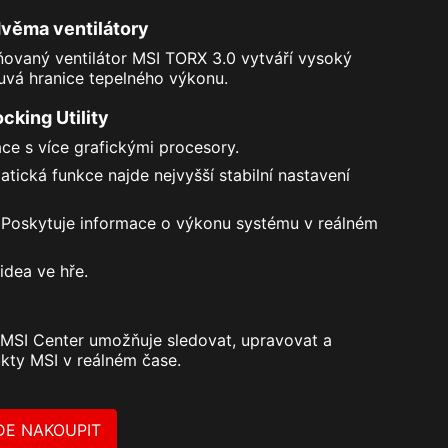
dvěma ventilátory
ovaný ventilátor MSI TORX 3.0 vytváří vysoký
ouvá hranice tepelného výkonu.
cking Utility
ce s více grafickými procesory.
tická funkce najde nejvyšší stabilní nastavení
Poskytuje informace o výkonu systému v reálném
dea ve hře.
 MSI Center umožňuje sledovat, upravovat a
kty MSI v reálném čase.
DE NAKOUPIT