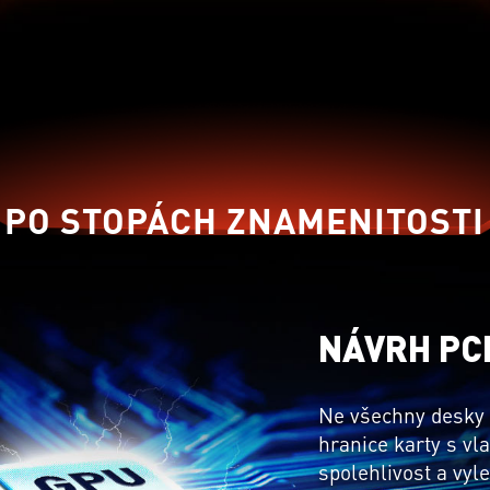
PO STOPÁCH ZNAMENITOSTI
NÁVRH PC
Ne všechny desky 
hranice karty s v
spolehlivost a vyl