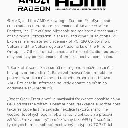
© AMD, and the AMD Arrow logo, Radeon, FreeSync, and
combinations thereof are trademarks of Advanced Micro
Devices, Inc. DirectX and Microsoft are registered trademarks
of Microsoft Corporation in the US and other jurisdictions. PCI
Express is a registered trademark of PCI-SIG Corporation.
Vulkan and the Vulkan logo are trademarks of the Khronos
Group Inc. Other product names are for identification purposes
only and may be trademarks of their respective companies.
1. Konkrétní specifikace se liší dle regionu a může se změnit
bez upozornění. <br> 2. Barva zobrazovaného produktu je
pouze názorná a může se od reálného produktu odlišovat.
<br> Pro detailní informace se vždy obraťte na místního
dodavatele MSI produktů.
„Boost Clock Frequency“ je maximální frekvence dosažitelná na
GPU při výrazné zátěži. Dosažitelnost, frekvence a udržitelnost
taktu se bude lišit na základě několika faktorů, mimo jiné
včetně: tepelných podmínek a variací v aplikacích a pracovní
zátěži. „Frekvence hry“ je očekávaný takt GPU při spuštění
typických herních aplikací, nastavený na typický TGP (Total