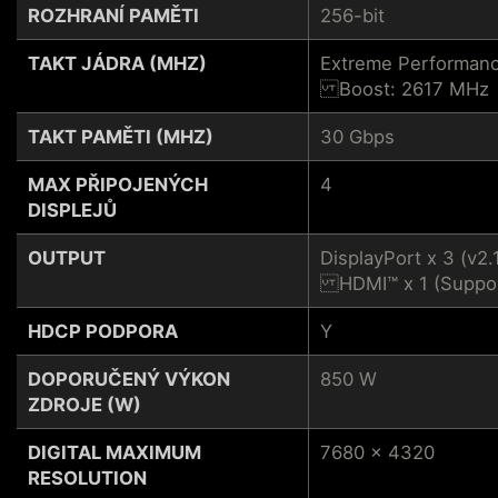
ROZHRANÍ PAMĚTI
256-bit
TAKT JÁDRA (MHZ)
Extreme Performanc
Boost: 2617 MHz
TAKT PAMĚTI (MHZ)
30 Gbps
MAX PŘIPOJENÝCH
4
DISPLEJŮ
OUTPUT
DisplayPort x 3 (v2.
HDMI™ x 1 (Support
HDCP PODPORA
Y
DOPORUČENÝ VÝKON
850 W
ZDROJE (W)
DIGITAL MAXIMUM
7680 x 4320
RESOLUTION