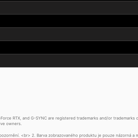
Force RTX, and G-SYNC are registered trademarks and/or trademarks of 
tive owners.
z upozornění. <br> 2. Barva zobrazovaného produktu je pouze názorná a 