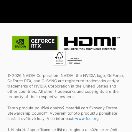
© 2026 NVIDIA Corporation. NVIDIA, the NVIDIA logo, GeForce,
GeForce RTX, and G-SYNC are registered trademarks and/or
trademarks of NVIDIA Corporation in the United States and
other countries. All other trademarks and copyrights are the
property of their respective owners.
Tento produkt používá obalový materiál certifikovaný Forest
Stewardship Council™. Výběrem tohoto produktu pomáháte
chránit světové lesy. Více informací:
www.fsc.org
1. Konkrétní specifikace se liší dle regionu a může se změnit