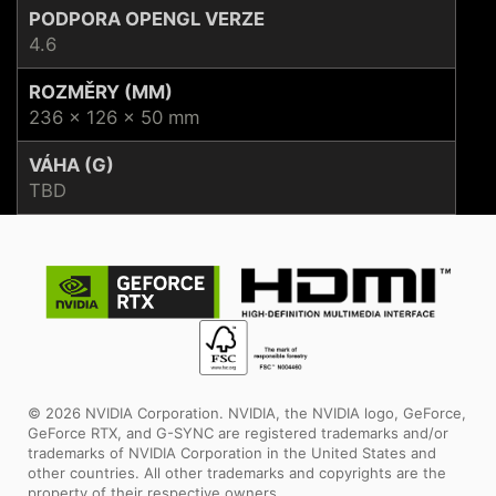
PODPORA OPENGL VERZE
4.6
ROZMĚRY (MM)
236 x 126 x 50 mm
VÁHA (G)
TBD
© 2026 NVIDIA Corporation. NVIDIA, the NVIDIA logo, GeForce,
GeForce RTX, and G-SYNC are registered trademarks and/or
trademarks of NVIDIA Corporation in the United States and
other countries. All other trademarks and copyrights are the
property of their respective owners.