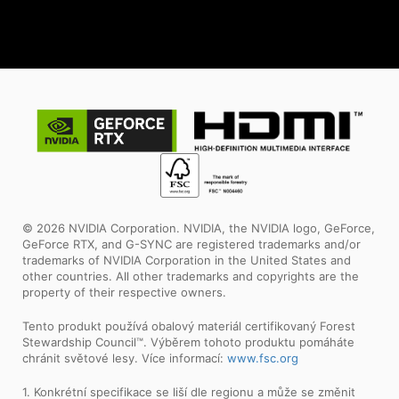
© 2026 NVIDIA Corporation. NVIDIA, the NVIDIA logo, GeForce,
GeForce RTX, and G-SYNC are registered trademarks and/or
trademarks of NVIDIA Corporation in the United States and
other countries. All other trademarks and copyrights are the
property of their respective owners.
Tento produkt používá obalový materiál certifikovaný Forest
Stewardship Council™. Výběrem tohoto produktu pomáháte
chránit světové lesy. Více informací:
www.fsc.org
1. Konkrétní specifikace se liší dle regionu a může se změnit