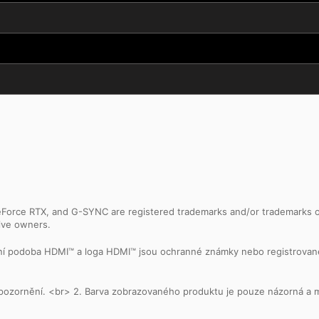
Force RTX, and G-SYNC are registered trademarks and/or trademarks of 
tive owners.
ální podoba HDMI™ a loga HDMI™ jsou ochranné známky nebo registrovan
z upozornění. <br> 2. Barva zobrazovaného produktu je pouze názorná a 