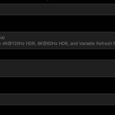
4a)
s 4K@120Hz HDR, 8K@60Hz HDR, and Variable Refresh Ra