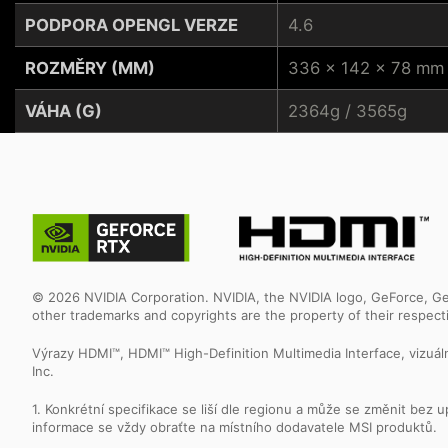
PODPORA OPENGL VERZE
4.6
ROZMĚRY (MM)
336 x 142 x 78 mm
VÁHA (G)
2364g / 3565g
© 2026 NVIDIA Corporation. NVIDIA, the NVIDIA logo, GeForce, Ge
other trademarks and copyrights are the property of their respec
Výrazy HDMI™, HDMI™ High-Definition Multimedia Interface, vizu
Inc.
1. Konkrétní specifikace se liší dle regionu a může se změnit be
informace se vždy obraťte na místního dodavatele MSI produktů.