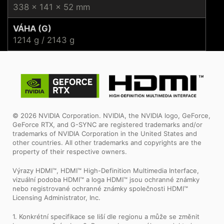
338 x 141 x 52 mm
VÁHA (G)
1214 g / 2143 g
© 2026 NVIDIA Corporation. NVIDIA, the NVIDIA logo, GeForce,
GeForce RTX, and G-SYNC are registered trademarks and/or
trademarks of NVIDIA Corporation in the United States and
other countries. All other trademarks and copyrights are the
property of their respective owners.
Výrazy HDMI™, HDMI™ High-Definition Multimedia Interface,
vizuální podoba HDMI™ a loga HDMI™ jsou ochranné známky
nebo registrované ochranné známky společnosti HDMI™
Licensing Administrator, Inc.
1. Konkrétní specifikace se liší dle regionu a může se změnit