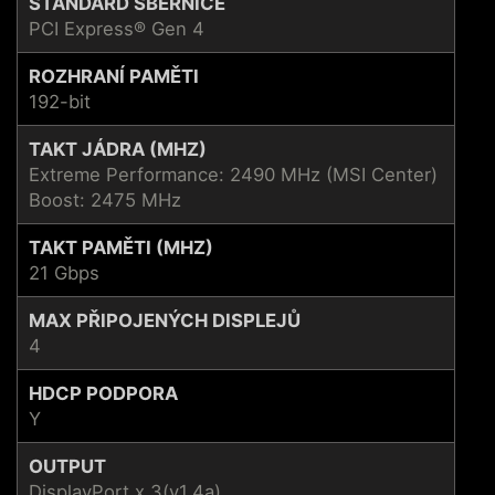
STANDARD SBĚRNICE
PCI Express® Gen 4
ROZHRANÍ PAMĚTI
192-bit
TAKT JÁDRA (MHZ)
Extreme Performance: 2490 MHz (MSI Center)
Boost: 2475 MHz
TAKT PAMĚTI (MHZ)
21 Gbps
MAX PŘIPOJENÝCH DISPLEJŮ
4
HDCP PODPORA
Y
OUTPUT
DisplayPort x 3(v1.4a)