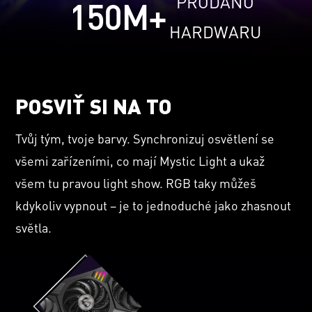
PRODÁNO
150
M+
HARDWARU
POSVIŤ SI NA TO
Tvůj tým, tvoje barvy. Synchronizuj osvětlení se
všemi zařízeními, co mají Mystic Light a ukaž
všem tu pravou light show. RGB taky můžeš
kdykoliv vypnout – je to jednoduché jako zhasnout
světla.