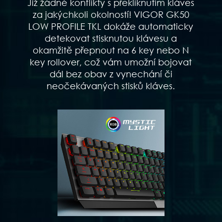
Již žádné konflikty s překliknutím kláves
za jakýchkoli okolností! VIGOR GK50
LOW PROFILE TKL dokáže automaticky
detekovat stisknutou klávesu a
okamžitě přepnout na 6 key nebo N
key rollover, což vám umožní bojovat
dál bez obav z vynechání či
neočekávaných stisků kláves.