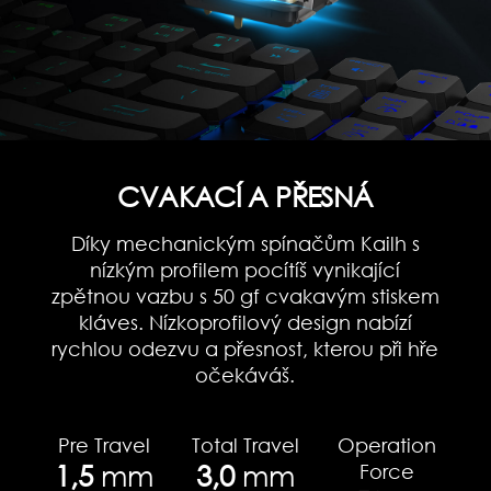
CVAKACÍ A PŘESNÁ
Díky mechanickým spínačům Kailh s
nízkým profilem pocítíš vynikající
zpětnou vazbu s 50 gf cvakavým stiskem
kláves. Nízkoprofilový design nabízí
rychlou odezvu a přesnost, kterou při hře
očekáváš.
Pre Travel
Total Travel
Operation
1,5
mm
3,0
mm
Force