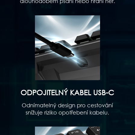
dlouhodobém psaní nebo hraní her.
ODPOJITELNÝ KABEL USB-C
Odnímatelný design pro cestování
snížuje riziko opotřebení kabelu.